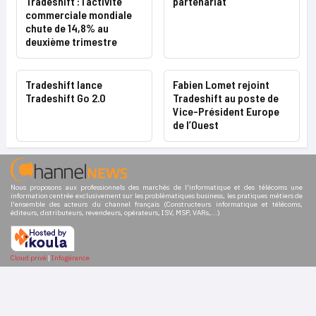
Tradeshift : l’activité
partenariat
commerciale mondiale
chute de 14,8% au
deuxième trimestre
Tradeshift lance
Fabien Lomet rejoint
Tradeshift Go 2.0
Tradeshift au poste de
Vice-Président Europe
de l’Ouest
Nous proposons aux professionnels des marchés de l'informatique et des télécoms une
information centrée exclusivement sur les problématiques business, les pratiques métiers de
l'ensemble des acteurs du channel français (Constructeurs informatique et télécoms,
éditeurs, distributeurs, revendeurs, opérateurs, ISV, MSP, VARs,...)
Cloud privé
|
Infogérance