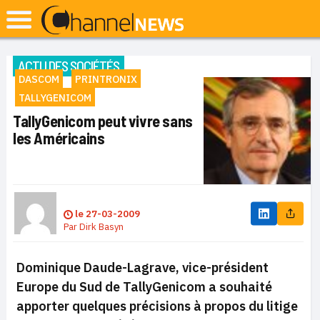
ACTU DES SOCIÉTÉS
DASCOM
PRINTRONIX
TALLYGENICOM
TallyGenicom peut vivre sans
les Américains
le
27-03-2009
Par
Dirk Basyn
Dominique Daude-Lagrave, vice-président
Europe du Sud de TallyGenicom a souhaité
apporter quelques précisions à propos du litige