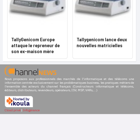
TallyGenicom Europe
Tallygenicom lance deux
attaque le repreneur de
nouvelles matricielles
son ex-maison mère
Nous proposons aux professionnels des marchés de l'informatique et des télécoms une
information centrée exclusivement sur les problématiques business, les pratiques métiers de
l'ensemble des acteurs du channel français (Constructeurs informatique et télécoms,
éditeurs, distributeurs, revendeurs, opérateurs, ISV, MSP, VARs,...)
Cloud privé
|
Infogérance