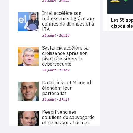
24 juillet - 19h22
Intel accélère son
redressement grâce aux
Les 65 app
centres de données et à
disponible
l’IA
24 juillet - 18h18
Systancia accélère sa
croissance après son
pivot réussi vers la
cybersécurité
24 juillet - 17h42
Databricks et Microsoft
étendent leur
partenariat
24 juillet - 17h19
Keepit vend ses
solutions de sauvegarde
et de restauration des
données via Pax8