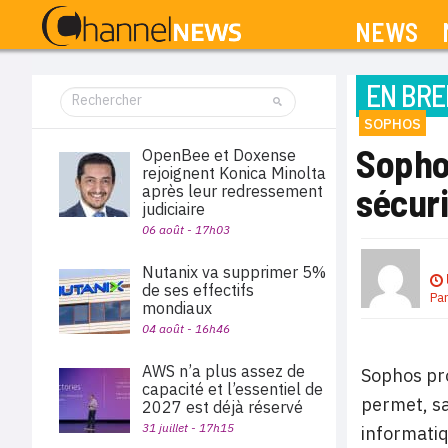
NEWS
EN BRE
SOPHOS
Sophos
OpenBee et Doxense
rejoignent Konica Minolta
sécur
après leur redressement
judiciaire
06 août - 17h03
Nutanix va supprimer 5%
de ses effectifs
Pa
mondiaux
04 août - 16h46
AWS n’a plus assez de
Sophos pro
capacité et l’essentiel de
permet, sa
2027 est déjà réservé
31 juillet - 17h15
informatiq