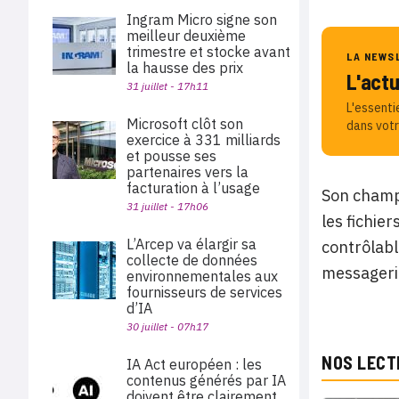
Ingram Micro signe son
meilleur deuxième
trimestre et stocke avant
LA NEWS
la hausse des prix
L'act
31 juillet - 17h11
L'essenti
Microsoft clôt son
dans votr
exercice à 331 milliards
et pousse ses
partenaires vers la
facturation à l’usage
Son champ 
31 juillet - 17h06
les fichie
L’Arcep va élargir sa
contrôlabl
collecte de données
messageri
environnementales aux
fournisseurs de services
d’IA
30 juillet - 07h17
NOS LECT
IA Act européen : les
contenus générés par IA
doivent être clairement