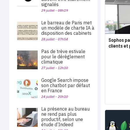
signalés
29 juillet - 08h19
Le barreau de Paris met
un modèle de charte IA à
disposition des cabinets
Sophos par
28 juillet - 07h54
clients et
Pas de trève estivale
pour le dérèglement
climatique
27 juillet - 12h10
Google Search impose
son chatbot par défaut
en France
24 juillet - 20h10
La présence au bureau
ne rend pas plus
productif, selon une
étude d’Indeed