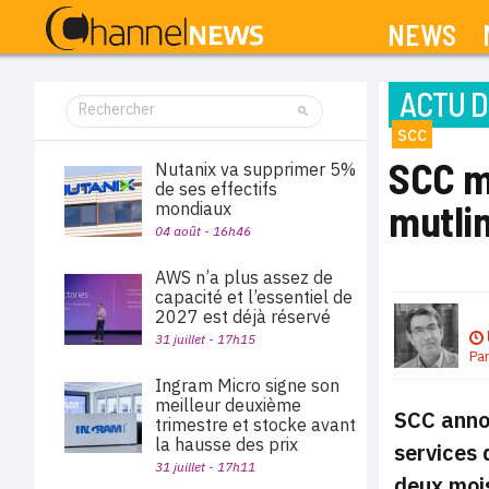
NEWS
ACTU D
SCC
SCC me
Nutanix va supprimer 5%
de ses effectifs
mutli
mondiaux
04 août - 16h46
AWS n’a plus assez de
capacité et l’essentiel de
2027 est déjà réservé
31 juillet - 17h15
Pa
Ingram Micro signe son
meilleur deuxième
SCC annon
trimestre et stocke avant
la hausse des prix
services 
31 juillet - 17h11
deux mois