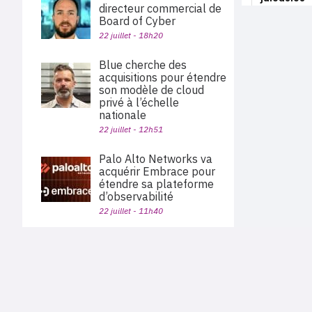
directeur commercial de
Board of Cyber
22 juillet - 18h20
Blue cherche des
acquisitions pour étendre
son modèle de cloud
privé à l’échelle
nationale
22 juillet - 12h51
Palo Alto Networks va
acquérir Embrace pour
étendre sa plateforme
d’observabilité
22 juillet - 11h40
OpenAI suspend un
modèle après plusieurs
PLAN DU SITE
contournements de ses
Actu des sociétés
garde-fous
Agenda
Nous proposons aux professionnels des marchés de
22 juillet - 06h00
En bref
l'informatique et des télécoms une information centrée
exclusivement sur les problématiques business, les pratiques
Expertises