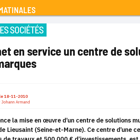
MATINALES
ES SOCIÉTÉS
t en service un centre de sol
marques
le
18-11-2010
r
Johann Armand
ce la mise en œuvre d’un centre de solutions mu
de Lieusaint (Seine-et-Marne).
Ce centre d’une ce
 de travaux et 500.000 € d’investissements, est c