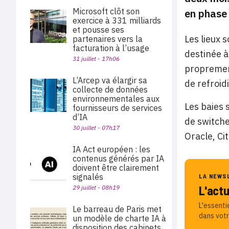
Microsoft clôt son
en phase 
exercice à 331 milliards
et pousse ses
Les lieux 
partenaires vers la
facturation à l’usage
destinée à
31 juillet - 17h06
proprement
L’Arcep va élargir sa
de refroid
collecte de données
environnementales aux
Les baies 
fournisseurs de services
d’IA
de switche
30 juillet - 07h17
Oracle, Ci
IA Act européen : les
contenus générés par IA
doivent être clairement
signalés
LA NEWS
L'act
29 juillet - 08h19
L'essenti
Le barreau de Paris met
dans votr
un modèle de charte IA à
disposition des cabinets