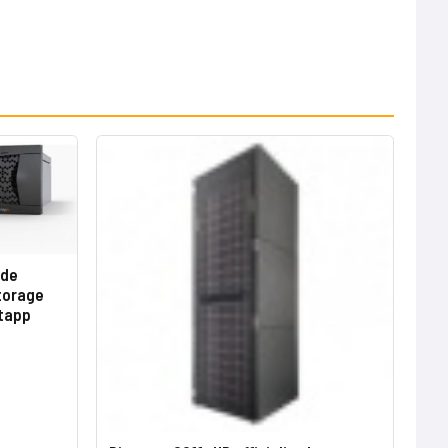
 de
torage
etapp