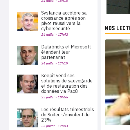
24 juillet - 18h18
Systancia accélère sa
croissance après son
pivot réussi vers la
NOS LECT
cybersécurité
24 juillet - 17h42
Databricks et Microsoft
étendent leur
partenariat
24 juillet - 17h19
Keepit vend ses
solutions de sauvegarde
et de restauration des
données via Pax8
23 juillet - 18h56
Les résultats trimestriels
de Soitec s’envolent de
23%
23 juillet - 17h03