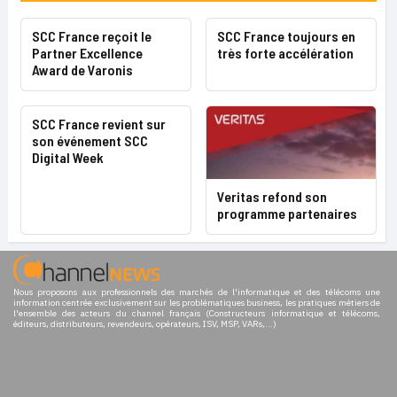
SCC France reçoit le
SCC France toujours en
Partner Excellence
très forte accélération
Award de Varonis
SCC France revient sur
son événement SCC
Digital Week
Veritas refond son
programme partenaires
Nous proposons aux professionnels des marchés de l'informatique et des télécoms une
information centrée exclusivement sur les problématiques business, les pratiques métiers de
l'ensemble des acteurs du channel français (Constructeurs informatique et télécoms,
éditeurs, distributeurs, revendeurs, opérateurs, ISV, MSP, VARs,...)