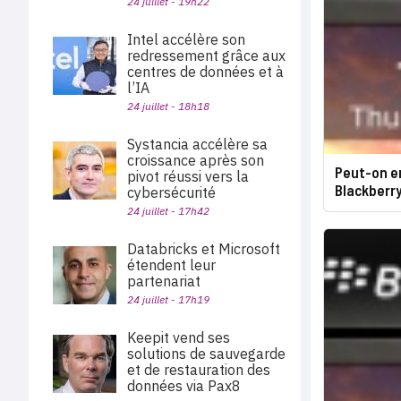
24 juillet - 19h22
Intel accélère son
redressement grâce aux
centres de données et à
l’IA
24 juillet - 18h18
Systancia accélère sa
croissance après son
Peut-on e
pivot réussi vers la
Blackberry
cybersécurité
24 juillet - 17h42
Databricks et Microsoft
étendent leur
partenariat
24 juillet - 17h19
Keepit vend ses
solutions de sauvegarde
et de restauration des
données via Pax8