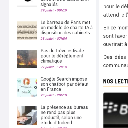
signalés
pour le dé
29 juillet - 08h19
attendre l
Le barreau de Paris met
En ce mome
un modèle de charte IA à
disposition des cabinets
sont favor
28 juillet - 07h54
ouvrirait 
Pas de trève estivale
pour le dérèglement
Des idées 
climatique
communaut
27 juillet - 12h10
Google Search impose
NOS LECT
son chatbot par défaut
en France
24 juillet - 20h10
La présence au bureau
ne rend pas plus
productif, selon une
étude d’Indeed