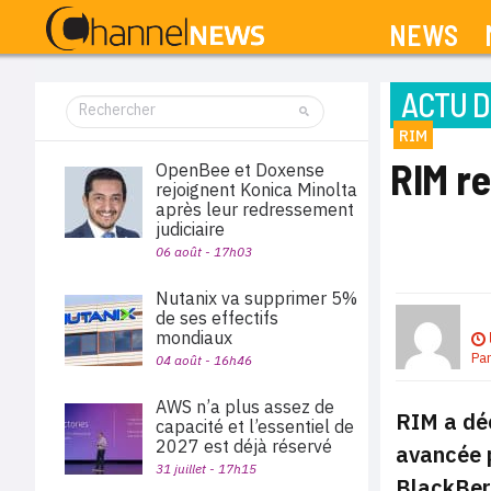
NEWS
ACTU D
RIM
RIM re
OpenBee et Doxense
rejoignent Konica Minolta
après leur redressement
judiciaire
06 août - 17h03
Nutanix va supprimer 5%
de ses effectifs
mondiaux
Pa
04 août - 16h46
AWS n’a plus assez de
RIM a déc
capacité et l’essentiel de
2027 est déjà réservé
avancée p
31 juillet - 17h15
BlackBer