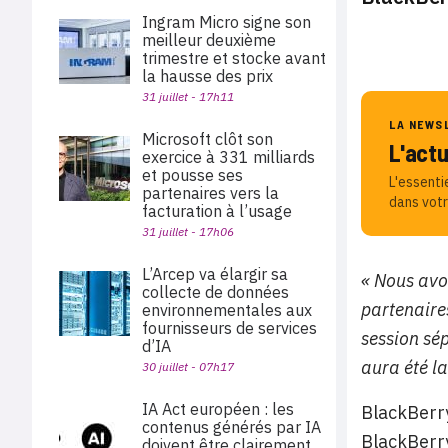
Ingram Micro signe son
meilleur deuxième
trimestre et stocke avant
la hausse des prix
31 juillet - 17h11
LA NEWS
Microsoft clôt son
L'act
exercice à 331 milliards
et pousse ses
L'essenti
partenaires vers la
dans votr
facturation à l’usage
31 juillet - 17h06
L’Arcep va élargir sa
« Nous avo
collecte de données
partenaire
environnementales aux
fournisseurs de services
session sé
d’IA
aura été la
30 juillet - 07h17
IA Act européen : les
BlackBerry
contenus générés par IA
BlackBerry
doivent être clairement