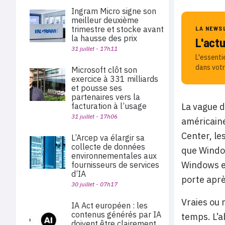
Ingram Micro signe son
meilleur deuxième
trimestre et stocke avant
LA NEWS
la hausse des prix
L'act
31 juillet - 17h11
L'essenti
dans votr
Microsoft clôt son
exercice à 331 milliards
et pousse ses
partenaires vers la
facturation à l’usage
La vague d
31 juillet - 17h06
américaine
Center, le
L’Arcep va élargir sa
collecte de données
que Window
environnementales aux
Windows et
fournisseurs de services
d’IA
porte aprè
30 juillet - 07h17
Vraies ou 
IA Act européen : les
contenus générés par IA
temps. L’a
doivent être clairement