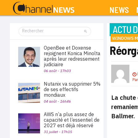
NEWS
ACTU D
WINDOWS M
Réorg
OpenBee et Doxense
rejoignent Konica Minolta
après leur redressement
judiciaire
06 août - 17h03
Pa
Nutanix va supprimer 5%
de ses effectifs
mondiaux
La chute 
04 août - 16h46
remanieme
AWS n’a plus assez de
Ballmer.
capacité et l’essentiel de
2027 est déjà réservé
31 juillet - 17h15