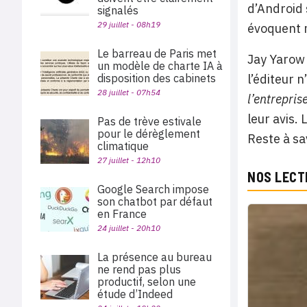
d’Android 
signalés
29 juillet - 08h19
évoquent 
Le barreau de Paris met
Jay Yarow 
un modèle de charte IA à
disposition des cabinets
l’éditeur 
28 juillet - 07h54
l’entrepri
leur avis.
Pas de trève estivale
pour le dérèglement
Reste à sa
climatique
27 juillet - 12h10
NOS LECT
Google Search impose
son chatbot par défaut
en France
24 juillet - 20h10
La présence au bureau
ne rend pas plus
productif, selon une
étude d’Indeed