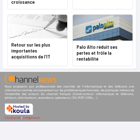
croissance
Retour sur les plus
Palo Alto réduit ses
importantes
pertes et frôle la
acquisitions de l’IT
rentabilité
Nous proposons aux professionnels des marchés de l'informatique et des télécoms une
information centrée exclusivement sur les problématiques business, les pratiques métiers de
l'ensemble des acteurs du channel français (Constructeurs informatique et télécoms,
éditeurs, distributeurs, revendeurs, opérateurs, ISV, MSP, VARs,...)
Cloud privé
|
Infogérance