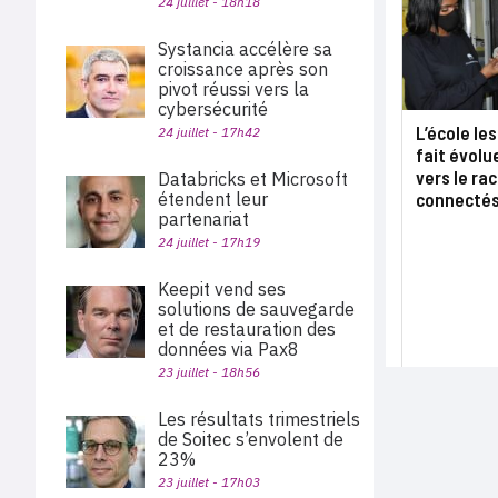
24 juillet - 18h18
Systancia accélère sa
croissance après son
pivot réussi vers la
cybersécurité
L’école le
24 juillet - 17h42
fait évolu
vers le r
Databricks et Microsoft
étendent leur
connecté
partenariat
24 juillet - 17h19
Keepit vend ses
solutions de sauvegarde
et de restauration des
données via Pax8
23 juillet - 18h56
Les résultats trimestriels
de Soitec s’envolent de
23%
23 juillet - 17h03