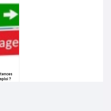
étences
mploi ?