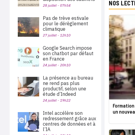
NOS LECT
28 juillet - 07h54
Pas de trève estivale
pour le dérèglement
climatique
27 juillet - 12h10
Google Search impose
son chatbot par défaut
en France
24 juillet - 20h10
La présence au bureau
ne rend pas plus
productif, selon une
étude d’Indeed
24 juillet - 19h22
Formation 
un nouveau
Intel accélère son
redressement grâce aux
centres de données et à
l’IA