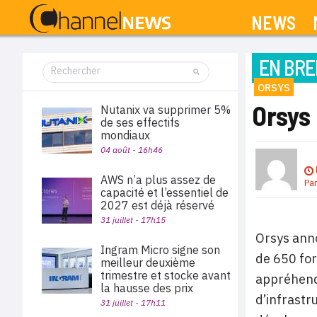
NEWS
EN BRE
ORSYS
Orsys
Nutanix va supprimer 5%
de ses effectifs
mondiaux
04 août - 16h46
AWS n’a plus assez de
Pa
capacité et l’essentiel de
2027 est déjà réservé
31 juillet - 17h15
Orsys anno
Ingram Micro signe son
de 650 for
meilleur deuxième
trimestre et stocke avant
appréhende
la hausse des prix
d’infrastr
31 juillet - 17h11