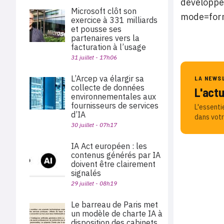
développe
Microsoft clôt son
mode=for
exercice à 331 milliards
et pousse ses
partenaires vers la
facturation à l’usage
31 juillet - 17h06
L’Arcep va élargir sa
LA NEWS
collecte de données
L'act
environnementales aux
fournisseurs de services
L'essenti
d’IA
dans votr
30 juillet - 07h17
IA Act européen : les
contenus générés par IA
doivent être clairement
signalés
29 juillet - 08h19
Le barreau de Paris met
un modèle de charte IA à
disposition des cabinets