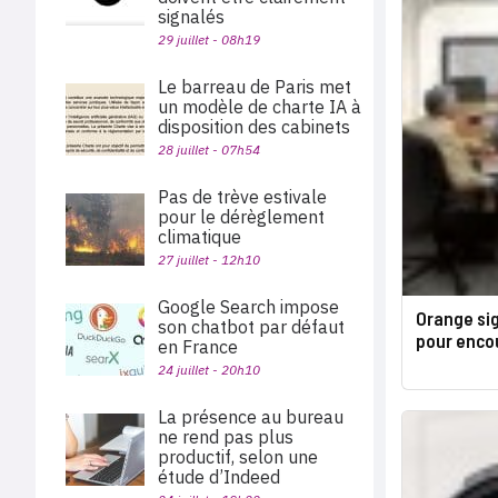
signalés
29 juillet - 08h19
Le barreau de Paris met
un modèle de charte IA à
disposition des cabinets
28 juillet - 07h54
Pas de trève estivale
pour le dérèglement
climatique
27 juillet - 12h10
Google Search impose
Orange si
son chatbot par défaut
pour enco
en France
24 juillet - 20h10
La présence au bureau
ne rend pas plus
productif, selon une
étude d’Indeed