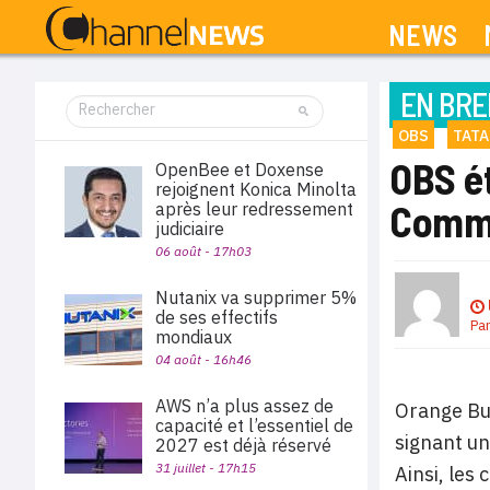
NEWS
EN BRE
OBS
TAT
OBS ét
OpenBee et Doxense
rejoignent Konica Minolta
Commu
après leur redressement
judiciaire
06 août - 17h03
Nutanix va supprimer 5%
de ses effectifs
Pa
mondiaux
04 août - 16h46
AWS n’a plus assez de
Orange Bus
capacité et l’essentiel de
signant un
2027 est déjà réservé
31 juillet - 17h15
Ainsi, les