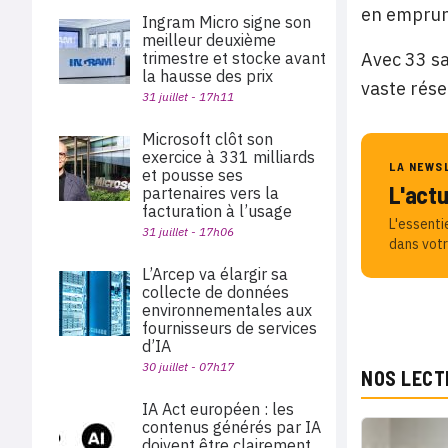
en emprunt
Ingram Micro signe son
meilleur deuxième
trimestre et stocke avant
Avec 33 sa
la hausse des prix
vaste rés
31 juillet - 17h11
Microsoft clôt son
exercice à 331 milliards
LA NEWS
et pousse ses
L'act
partenaires vers la
facturation à l’usage
L'essenti
31 juillet - 17h06
dans votr
L’Arcep va élargir sa
collecte de données
environnementales aux
fournisseurs de services
d’IA
30 juillet - 07h17
NOS LECT
IA Act européen : les
contenus générés par IA
doivent être clairement