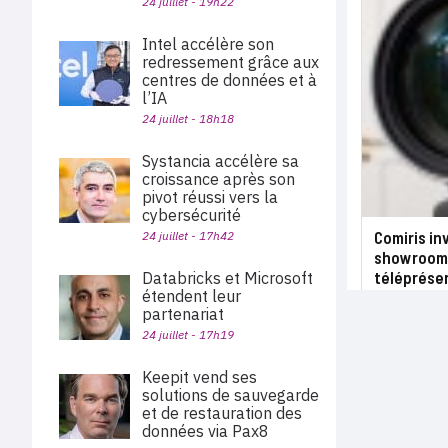
24 juillet - 19h22
Intel accélère son
redressement grâce aux
centres de données et à
l’IA
24 juillet - 18h18
Systancia accélère sa
croissance après son
pivot réussi vers la
cybersécurité
Comiris in
24 juillet - 17h42
showroom 
téléprése
Databricks et Microsoft
étendent leur
partenariat
24 juillet - 17h19
Keepit vend ses
solutions de sauvegarde
et de restauration des
données via Pax8