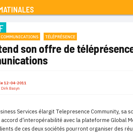
MATINALES
F
A COMMUNICATIONS
TÉLÉPRÉSENCE
end son offre de téléprésence
nications
le
12-04-2011
r
Dirk Basyn
iness Services élargit Telepresence Community, sa sol
 accord d’interopérabilité avec la plateforme Global
 clients de ces deux sociétés pourront organiser des r