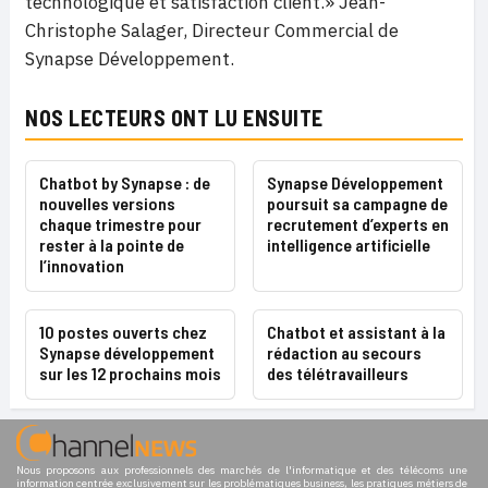
technologique et satisfaction client.» Jean-
Christophe Salager, Directeur Commercial de
Synapse Développement.
NOS LECTEURS ONT LU ENSUITE
Chatbot by Synapse : de
Synapse Développement
nouvelles versions
poursuit sa campagne de
chaque trimestre pour
recrutement d’experts en
rester à la pointe de
intelligence artificielle
l’innovation
10 postes ouverts chez
Chatbot et assistant à la
Synapse développement
rédaction au secours
sur les 12 prochains mois
des télétravailleurs
Nous proposons aux professionnels des marchés de l'informatique et des télécoms une
information centrée exclusivement sur les problématiques business, les pratiques métiers de