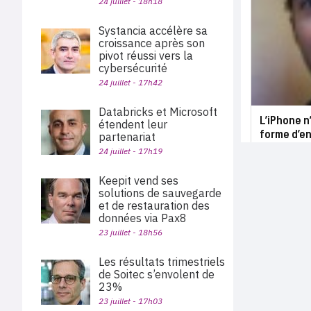
24 juillet - 18h18
Systancia accélère sa
croissance après son
pivot réussi vers la
cybersécurité
24 juillet - 17h42
Databricks et Microsoft
L’iPhone n
étendent leur
forme d’en
partenariat
24 juillet - 17h19
Keepit vend ses
solutions de sauvegarde
et de restauration des
données via Pax8
23 juillet - 18h56
Les résultats trimestriels
de Soitec s’envolent de
23%
23 juillet - 17h03