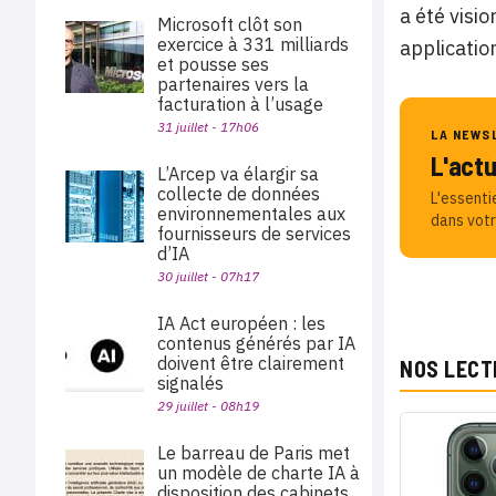
a été visi
Microsoft clôt son
exercice à 331 milliards
applicatio
et pousse ses
partenaires vers la
facturation à l’usage
31 juillet - 17h06
LA NEWS
L'act
L’Arcep va élargir sa
collecte de données
L'essenti
environnementales aux
dans votr
fournisseurs de services
d’IA
30 juillet - 07h17
IA Act européen : les
contenus générés par IA
doivent être clairement
NOS LECT
signalés
29 juillet - 08h19
Le barreau de Paris met
un modèle de charte IA à
disposition des cabinets