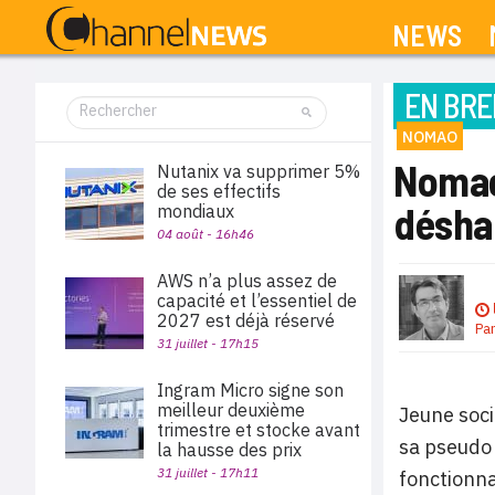
NEWS
EN BRE
NOMAO
Nomao 
Nutanix va supprimer 5%
de ses effectifs
déshab
mondiaux
04 août - 16h46
AWS n’a plus assez de
capacité et l’essentiel de
2027 est déjà réservé
Pa
31 juillet - 17h15
Ingram Micro signe son
meilleur deuxième
Jeune soci
trimestre et stocke avant
sa pseudo 
la hausse des prix
31 juillet - 17h11
fonctionna