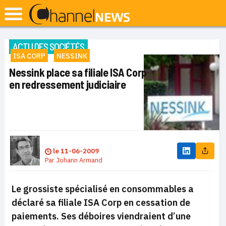
ACTU DES SOCIÉTÉS
ISA CORP
NESSINK
Nessink place sa filiale ISA Corp
en redressement judiciaire
le
11-06-2009
Par
Johann Armand
Le grossiste spécialisé en consommables a
déclaré sa filiale ISA Corp en cessation de
paiements. Ses déboires viendraient d’une