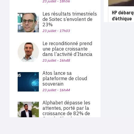
23 juillet - 18h56
HP débarq
Les résultats trimestriels
d’éthique
de Soitec s’envolent de
23%
23 juillet - 17h03
Le reconditionné prend
une place croissante
dans l’activité d’Itancia
23 juillet - 16h48
Atos lance sa
plateforme de cloud
souverain
23 juillet - 16h44
Alphabet dépasse les
attentes, porté par la
croissance de 82% de
Google Cloud
23 juillet - 15h56
PLAN DU SITE