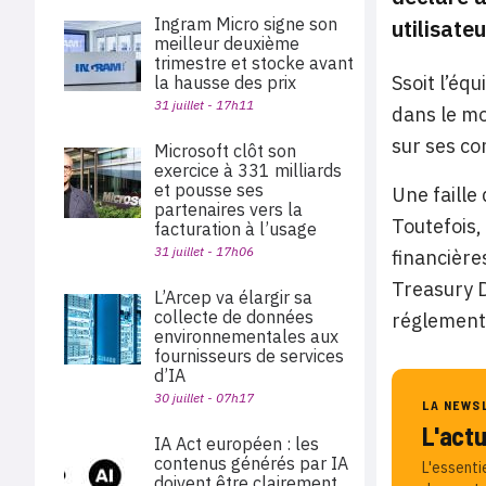
Ingram Micro signe son
utilisate
meilleur deuxième
trimestre et stocke avant
Ssoit l’éq
la hausse des prix
31 juillet - 17h11
dans le mo
sur ses c
Microsoft clôt son
exercice à 331 milliards
et pousse ses
Une faille
partenaires vers la
Toutefois,
facturation à l’usage
31 juillet - 17h06
financière
Treasury D
L’Arcep va élargir sa
collecte de données
réglement
environnementales aux
fournisseurs de services
d’IA
30 juillet - 07h17
LA NEWS
L'act
IA Act européen : les
contenus générés par IA
L'essenti
doivent être clairement