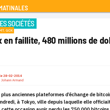
MATINALES
ES SOCIÉTÉS
MT. GOX
 en faillite, 480 millions de do
le
28-02-2014
r
Johann Armand
 plus anciennes plateformes d’échange de bitcoin
vendredi, à Tokyo, ville depuis laquelle elle offic
 cette occasion avoir perdu les 750.000 bitcoins