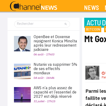
NEWS
ACTU D
BITCOIN
Mt Gox
OpenBee et Doxense
rejoignent Konica Minolta
après leur redressement
judiciaire
06 août - 17h03
Nutanix va supprimer 5%
de ses effectifs
mondiaux
Pa
04 août - 16h46
AWS n’a plus assez de
Parmi les
capacité et l’essentiel de
2027 est déjà réservé
faillite 
31 juillet - 17h15
déclaré à