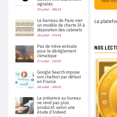
dans votr
signalés
29 juillet - 08h19
Le barreau de Paris met
La platefo
un modèle de charte IA à
disposition des cabinets
28 juillet - 07h54
Pas de trève estivale
NOS LECT
pour le dérèglement
climatique
27 juillet - 12h10
Google Search impose
son chatbot par défaut
en France
24 juillet - 20h10
La présence au bureau
ne rend pas plus
productif, selon une
étude d’Indeed