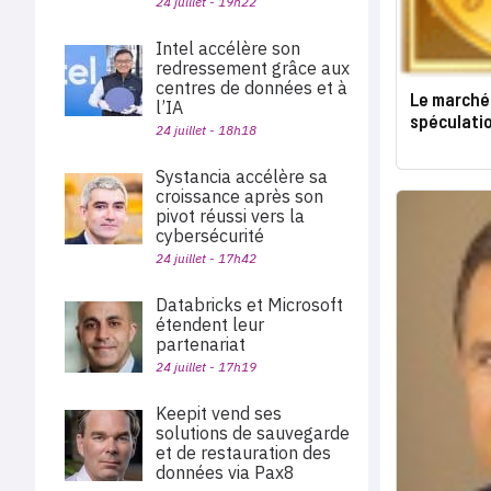
24 juillet - 19h22
Intel accélère son
redressement grâce aux
centres de données et à
Le marché 
l’IA
spéculati
24 juillet - 18h18
Systancia accélère sa
croissance après son
pivot réussi vers la
cybersécurité
24 juillet - 17h42
Databricks et Microsoft
étendent leur
partenariat
24 juillet - 17h19
Keepit vend ses
solutions de sauvegarde
et de restauration des
données via Pax8