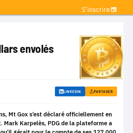
S’inscrire
llars envolés
LINKEDIN
PARTAGER
s, Mt Gox s’est déclaré officiellement en
iait. Mark Karpelès, PDG
de la plateforme a
 qu’il gérait pour le compte de ses 127.000