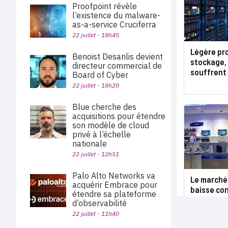
Proofpoint révèle
l’existence du malware-
as-a-service Cruciferra
22 juillet - 18h45
Légère pr
Benoist Desanlis devient
stockage, 
directeur commercial de
souffrent
Board of Cyber
22 juillet - 18h20
Blue cherche des
acquisitions pour étendre
son modèle de cloud
privé à l’échelle
nationale
22 juillet - 12h51
Palo Alto Networks va
Le marché 
acquérir Embrace pour
baisse co
étendre sa plateforme
d’observabilité
22 juillet - 11h40