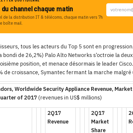
LETTER QUOTIDIENNE
u du channel chaque matin
el de la distribution IT & télécoms, chaque matin vers 7h
e boîte mail.
isseurs, tous les acteurs du Top 5 sont en progression.
 a bondi de 26,2%) Palo Alto Networks s’octroie la de
roisième position, et menace désormais le leader Cisco.
% de croissance, Symantec fermant la marche malgré
ndors, Worldwide Security Appliance Revenue, Market
uarter of 2017
(revenues in US$ millions)
2Q17
2Q17
2
Revenue
Market
R
Share