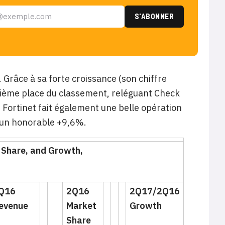
 Grâce à sa forte croissance (son chiffre
uxième place du classement, reléguant Check
 Fortinet fait également une belle opération
 un honorable +9,6%.
 Share, and Growth,
Q16
2Q16
2Q17/2Q16
evenue
Market
Growth
Share