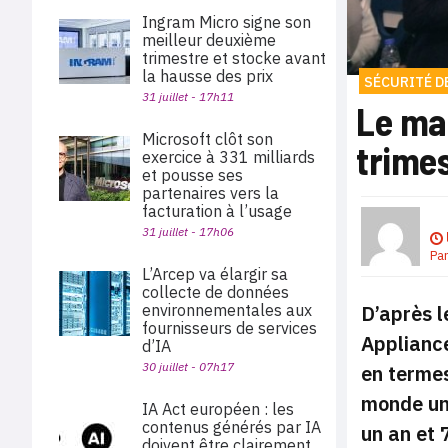
Ingram Micro signe son
meilleur deuxième
trimestre et stocke avant
la hausse des prix
SÉCURITÉ D
31 juillet - 17h11
Le ma
Microsoft clôt son
trime
exercice à 331 milliards
et pousse ses
partenaires vers la
facturation à l’usage
31 juillet - 17h06
Pa
L’Arcep va élargir sa
collecte de données
environnementales aux
D’après l
fournisseurs de services
Appliance
d’IA
30 juillet - 07h17
en termes
monde un 
IA Act européen : les
contenus générés par IA
un an et 
doivent être clairement