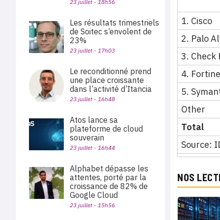
23 juillet - 18h56
1. Cisco
Les résultats trimestriels
de Soitec s’envolent de
2. Palo A
23%
23 juillet - 17h03
3. Check 
Le reconditionné prend
4. Fortin
une place croissante
dans l’activité d’Itancia
5. Syman
23 juillet - 16h48
Other
Atos lance sa
Total
plateforme de cloud
souverain
Source: 
23 juillet - 16h44
Alphabet dépasse les
NOS LECT
attentes, porté par la
croissance de 82% de
Google Cloud
23 juillet - 15h56