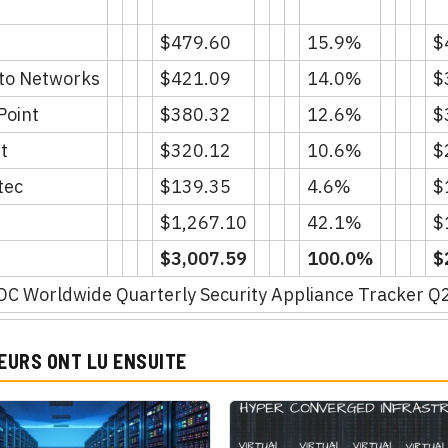
$479.60
15.9%
$
lto Networks
$421.09
14.0%
$
Point
$380.32
12.6%
$
et
$320.12
10.6%
$
tec
$139.35
4.6%
$
$1,267.10
42.1%
$
$3,007.59
100.0%
$
IDC Worldwide Quarterly Security Appliance Tracker 
EURS ONT LU ENSUITE