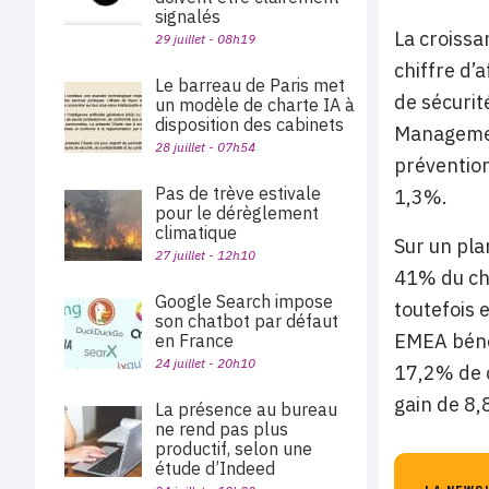
signalés
La croissa
29 juillet - 08h19
chiffre d’
Le barreau de Paris met
de sécurit
un modèle de charte IA à
disposition des cabinets
Management
28 juillet - 07h54
prévention
Pas de trève estivale
1,3%.
pour le dérèglement
climatique
Sur un pla
27 juillet - 12h10
41% du chi
Google Search impose
toutefois 
son chatbot par défaut
EMEA bénéf
en France
24 juillet - 20h10
17,2% de c
gain de 8,
La présence au bureau
ne rend pas plus
productif, selon une
étude d’Indeed