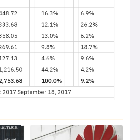
448.72
16.3%
6.9%
333.68
12.1%
26.2%
358.05
13.0%
6.2%
269.61
9.8%
18.7%
127.13
4.6%
9.6%
1,216.50
44.2%
4.2%
2,753.68
100.0%
9.2%
Q2 2017 September 18, 2017