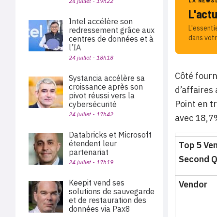
LA NEWS
24 juillet - 19h22
L'act
Intel accélère son
L'essenti
redressement grâce aux
dans votr
centres de données et à
l’IA
24 juillet - 18h18
Côté fourn
Systancia accélère sa
croissance après son
d’affaires
pivot réussi vers la
Point en t
cybersécurité
24 juillet - 17h42
avec 18,7
Databricks et Microsoft
étendent leur
Top 5 Ve
partenariat
Second Q
24 juillet - 17h19
Keepit vend ses
Vendor
solutions de sauvegarde
et de restauration des
données via Pax8