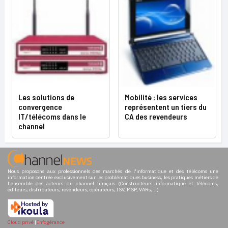
Les solutions de
Mobilité : les services
convergence
représentent un tiers du
IT/télécoms dans le
CA des revendeurs
channel
Nous proposons aux professionnels des marchés de l'informatique et des télécoms une
information centrée exclusivement sur les problématiques business, les pratiques métiers de
l'ensemble des acteurs du channel français (Constructeurs informatique et télécoms,
éditeurs, distributeurs, revendeurs, opérateurs, ISV, MSP, VARs,...)
Cloud privé
|
Infogérance