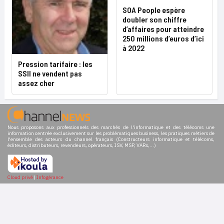
SOA People espère
doubler son chiffre
d’affaires pour atteindre
250 millions d’euros d’ici
à 2022
Pression tarifaire : les
SSII ne vendent pas
assez cher
Nous proposons aux professionnels des marchés de l'informatique et des télécoms une
information centrée exclusivement sur les problématiques business, les pratiques métiers de
l'ensemble des acteurs du channel français (Constructeurs informatique et télécoms,
éditeurs, distributeurs, revendeurs, opérateurs, ISV, MSP, VARs,...)
Cloud privé
|
Infogérance