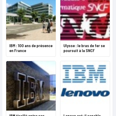
IBM : 100 ans de présence
Ulysse : le bras de fer se
en France
poursuit à la SNCF
IBM tiraillé entre ses
Lenovo est-il capable