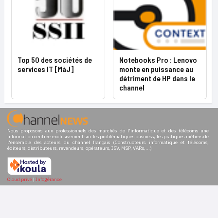
Top 50 des sociétés de
Notebooks Pro : Lenovo
services IT [MàJ]
monte en puissance au
détriment de HP dans le
channel
Nous proposons aux professionnels des marchés de l'informatique et des télécoms une
information centrée exclusivement sur les problématiques business, les pratiques métiers de
l'ensemble des acteurs du channel français (Constructeurs informatique et télécoms,
éditeurs, distributeurs, revendeurs, opérateurs, ISV, MSP, VARs,...)
Cloud privé
|
Infogérance