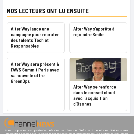
NOS LECTEURS ONT LU ENSUITE
Alter Way lance une
Alter Way s’apprête à
campagne pour recruter
rejoindre Smile
des talents Tech et
Responsables
Alter Way sera présent à
l’AWS Summit Paris avec
sa nouvelle offre
GreenOps
Alter Way se renforce
dans le conseil cloud
avec l’acquisition
d’Osones
Nous proposons aux professionnels des marchés de l'informatique et des télécoms une
information centrée exclusivement sur les problématiques business, les pratiques métiers de