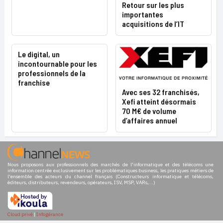
Retour sur les plus
importantes
acquisitions de l’IT
Le digital, un
incontournable pour les
professionnels de la
franchise
Avec ses 32 franchisés,
Xefi atteint désormais
70 M€ de volume
d’affaires annuel
Nous proposons aux professionnels des marchés de l'informatique et des télécoms une
information centrée exclusivement sur les problématiques business, les pratiques métiers de
l'ensemble des acteurs du channel français (Constructeurs informatique et télécoms,
éditeurs, distributeurs, revendeurs, opérateurs, ISV, MSP, VARs,...)
Cloud privé
|
Infogérance