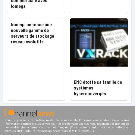
commerciale avec
Iomega
Iomega annonce une
nouvelle gamme de
serveurs de stockage
réseau évolutifs
EMC étoffe sa famille de
systèmes
hyperconvergés
Nous proposons aux professionnels des marchés de l'informatique et des télécoms une
information centrée exclusivement sur les problématiques business, les pratiques métiers de
l'ensemble des acteurs du channel français (Constructeurs informatique et télécoms,
éditeurs, distributeurs, revendeurs, opérateurs, ISV, MSP, VARs,...)