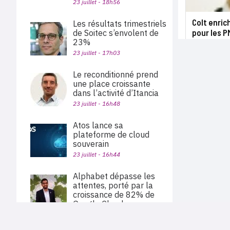
23 juillet - 18h56
Colt enric
Les résultats trimestriels
pour les 
de Soitec s’envolent de
23%
23 juillet - 17h03
Le reconditionné prend
une place croissante
dans l’activité d’Itancia
23 juillet - 16h48
Atos lance sa
plateforme de cloud
souverain
23 juillet - 16h44
Alphabet dépasse les
attentes, porté par la
croissance de 82% de
Google Cloud
23 juillet - 15h56
PLAN DU SITE