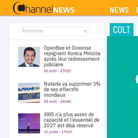
NEWS
COLT
OpenBee et Doxense
rejoignent Konica Minolta
après leur redressement
judiciaire
06 août - 17h03
Nutanix va supprimer 5%
de ses effectifs
mondiaux
04 août - 16h46
AWS n’a plus assez de
capacité et l’essentiel de
2027 est déjà réservé
31 juillet - 17h15