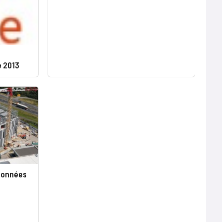
e 2013
 données