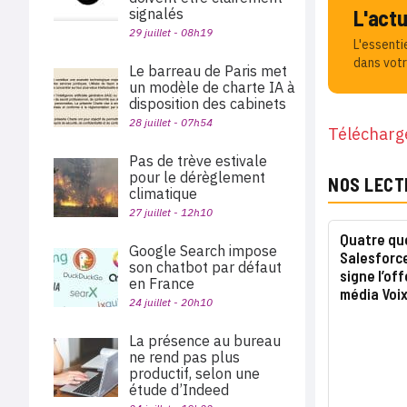
signalés
L'act
29 juillet - 08h19
L'essenti
dans votr
Le barreau de Paris met
un modèle de charte IA à
disposition des cabinets
28 juillet - 07h54
Télécharge
Pas de trève estivale
pour le dérèglement
NOS LECT
climatique
27 juillet - 12h10
Quatre que
Google Search impose
Salesforce
son chatbot par défaut
signe l’of
en France
média Voi
24 juillet - 20h10
La présence au bureau
ne rend pas plus
productif, selon une
étude d’Indeed