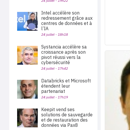
24 juillet - 19h22
Intel accélère son
redressement grâce aux
centres de données et à
l’IA
24 juillet - 18h18
Systancia accélère sa
croissance après son
pivot réussi vers la
cybersécurité
24 juillet - 17h42
Databricks et Microsoft
étendent leur
partenariat
24 juillet - 17h19
Keepit vend ses
solutions de sauvegarde
et de restauration des
données via Pax8