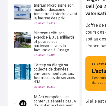
Ingram Micro signe son
Dell (ou 
meilleur deuxième
valorisat
trimestre et stocke avant
la hausse des prix
31 juillet - 17h11
L’offre de 
cours des 
Microsoft clôt son
exercice à 331 milliards
soit au de
et pousse ses
séance pas
partenaires vers la
facturation à l’usage
31 juillet - 17h06
L’Arcep va élargir sa
LA NEWS
collecte de données
L'act
environnementales aux
fournisseurs de services
L'essenti
d’IA
dans votr
30 juillet - 07h17
IA Act européen : les
Si elle est
contenus générés par IA
doivent être clairement