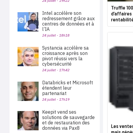
24 juillet - 19h22
Truffle 10
Intel accélère son
d’affaires
redressement grâce aux
rentabilit
centres de données et à
l’IA
24 juillet - 18h18
Systancia accélère sa
croissance après son
pivot réussi vers la
cybersécurité
24 juillet - 17h42
Databricks et Microsoft
étendent leur
partenariat
24 juillet - 17h19
Keepit vend ses
solutions de sauvegarde
et de restauration des
Les vente
données via Pax8
mais génèr