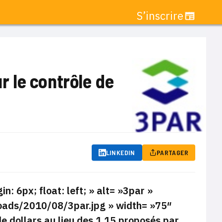
S’inscrire
ur le contrôle de
LINKEDIN
PARTAGER
: 6px; float: left; » alt= »3par »
oads/2010/08/3par.jpg » width= »75″
de dollars au lieu des 1,15 proposés par