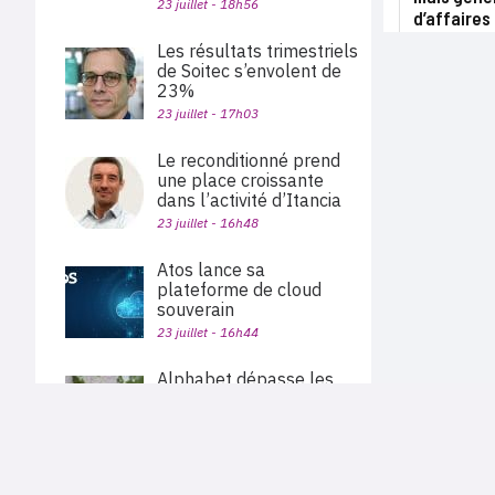
23 juillet - 18h56
d’affaires
Les résultats trimestriels
de Soitec s’envolent de
23%
23 juillet - 17h03
Le reconditionné prend
une place croissante
dans l’activité d’Itancia
23 juillet - 16h48
Atos lance sa
plateforme de cloud
souverain
23 juillet - 16h44
Alphabet dépasse les
attentes, porté par la
croissance de 82% de
PLAN DU SITE
Google Cloud
Actu des sociétés
23 juillet - 15h56
Agenda
Nous proposons aux professionnels des marchés de
En bref
l'informatique et des télécoms une information centrée