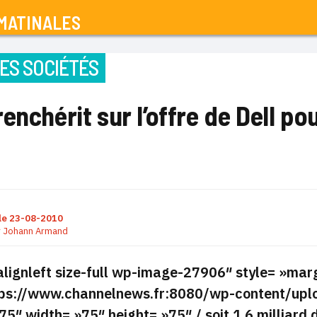
MATINALES
ES SOCIÉTÉS
enchérit sur l’offre de Dell po
le
23-08-2010
r
Johann Armand
alignleft size-full wp-image-27906″ style= »margin
tps://www.channelnews.fr:8080/wp-content/upl
75″ width= »75″ height= »75″ / soit 1,6 milliard 