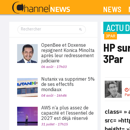
NEWS
ACTU D
3PAR
HP sur
OpenBee et Doxense
rejoignent Konica Minolta
3Par
après leur redressement
judiciaire
06 août - 17h03
Nutanix va supprimer 5%
de ses effectifs
mondiaux
Pa
04 août - 16h46
AWS n’a plus assez de
class= » 
capacité et l’essentiel de
2027 est déjà réservé
src= »ht
31 juillet - 17h15
height= »