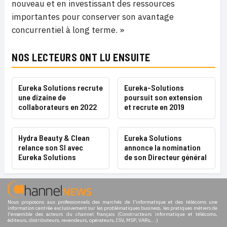
nouveau et en investissant des ressources
importantes pour conserver son avantage
concurrentiel à long terme. »
NOS LECTEURS ONT LU ENSUITE
Eureka Solutions recrute
Eureka-Solutions
une dizaine de
poursuit son extension
collaborateurs en 2022
et recrute en 2019
Hydra Beauty & Clean
Eureka Solutions
relance son SI avec
annonce la nomination
Eureka Solutions
de son Directeur général
Nous proposons aux professionnels des marchés de l'informatique et des télécoms une
information centrée exclusivement sur les problématiques business, les pratiques métiers de
l'ensemble des acteurs du channel français (Constructeurs informatique et télécoms,
éditeurs, distributeurs, revendeurs, opérateurs, ISV, MSP, VARs,...)