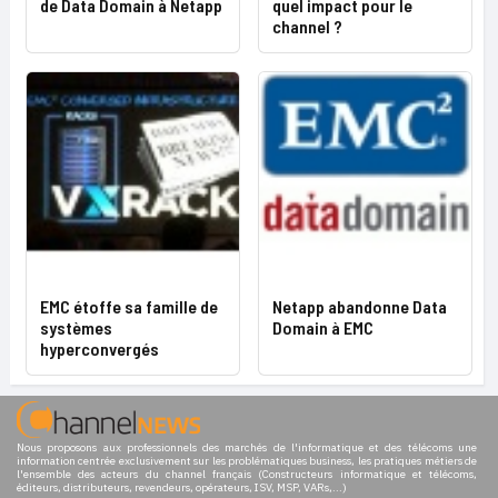
de Data Domain à Netapp
quel impact pour le
channel ?
EMC étoffe sa famille de
Netapp abandonne Data
systèmes
Domain à EMC
hyperconvergés
Nous proposons aux professionnels des marchés de l'informatique et des télécoms une
information centrée exclusivement sur les problématiques business, les pratiques métiers de
l'ensemble des acteurs du channel français (Constructeurs informatique et télécoms,
éditeurs, distributeurs, revendeurs, opérateurs, ISV, MSP, VARs,...)