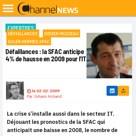
EXPERTISES
DÉFAILLANCES
DIDIER MOIZEAU
EULER HERMES SFAC
Défaillances : la SFAC anticipe
4% de hausse en 2009 pour l’IT
le
02-02-2009
Par
Johann Armand
La crise s’installe aussi dans le secteur IT.
Déjouant les pronostics de la SFAC qui
anticipait une baisse en 2008, le nombre de