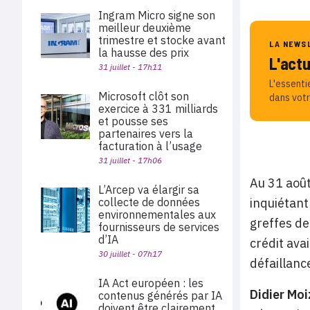
Ingram Micro signe son
meilleur deuxième
trimestre et stocke avant
LA NEWS
la hausse des prix
L'act
31 juillet - 17h11
L'essenti
Microsoft clôt son
dans votr
exercice à 331 milliards
et pousse ses
partenaires vers la
facturation à l’usage
31 juillet - 17h06
Au 31 août
L’Arcep va élargir sa
collecte de données
inquiétant
environnementales aux
greffes de
fournisseurs de services
d’IA
crédit ava
30 juillet - 07h17
défaillanc
IA Act européen : les
Didier Mo
contenus générés par IA
doivent être clairement