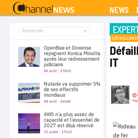
NEWS
EXPERT
DÉFAILLANC
Défail
OpenBee et Doxense
rejoignent Konica Minolta
IT
après leur redressement
judiciaire
06 août - 17h03
Nutanix va supprimer 5%
de ses effectifs
mondiaux
Pa
04 août - 16h46
AWS n’a plus assez de
capacité et l’essentiel de
2027 est déjà réservé
31 juillet - 17h15