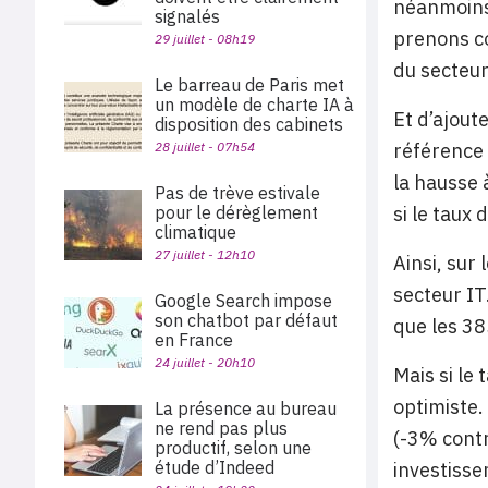
néanmoins 
signalés
prenons co
29 juillet - 08h19
du secteur
Le barreau de Paris met
un modèle de charte IA à
Et d’ajout
disposition des cabinets
28 juillet - 07h54
référence l
la hausse 
Pas de trève estivale
pour le dérèglement
si le taux
climatique
27 juillet - 12h10
Ainsi, sur 
secteur IT
Google Search impose
son chatbot par défaut
que les 38
en France
24 juillet - 20h10
Mais si le
optimiste.
La présence au bureau
ne rend pas plus
(-3% contr
productif, selon une
étude d’Indeed
investisse