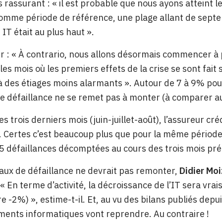
rassurant : « il est probable que nous ayons atteint l
mme période de référence, une plage allant de septe
 IT était au plus haut ».
er : « À contrario, nous allons désormais commencer 
es mois où les premiers effets de la crise se sont fait s
à des étiages moins alarmants ». Autour de 7 à 9% pour
 de défaillance ne se remet pas à monter (à comparer a
les trois derniers mois (juin-juillet-août), l’assureur cr
. Certes c’est beaucoup plus que pour la même période
5 défaillances décomptées au cours des trois mois pr
 taux de défaillance ne devrait pas remonter,
Didier Mo
 « En terme d’activité, la décroissance de l’IT sera vr
e -2%) », estime-t-il. Et, au vu des bilans publiés depu
ments informatiques vont reprendre. Au contraire !