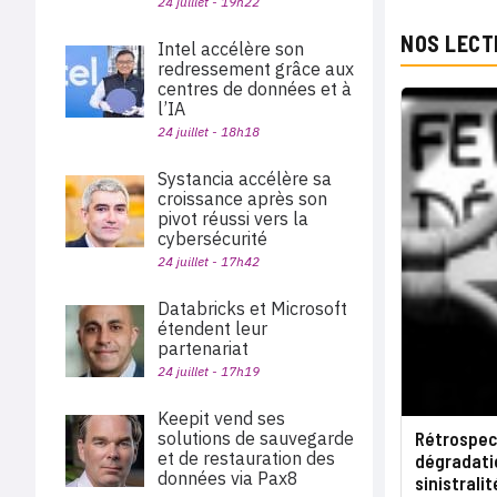
24 juillet - 19h22
NOS LECT
Intel accélère son
redressement grâce aux
centres de données et à
l’IA
24 juillet - 18h18
Systancia accélère sa
croissance après son
pivot réussi vers la
cybersécurité
24 juillet - 17h42
Databricks et Microsoft
étendent leur
partenariat
24 juillet - 17h19
Keepit vend ses
Rétrospect
solutions de sauvegarde
et de restauration des
dégradatio
données via Pax8
sinistrali