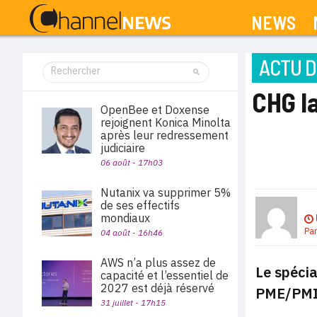
NEWS
ACTU D
CHG l
OpenBee et Doxense
rejoignent Konica Minolta
après leur redressement
judiciaire
06 août - 17h03
Nutanix va supprimer 5%
de ses effectifs
mondiaux
Pa
04 août - 16h46
AWS n’a plus assez de
Le spécia
capacité et l’essentiel de
2027 est déjà réservé
PME/PMI 
31 juillet - 17h15