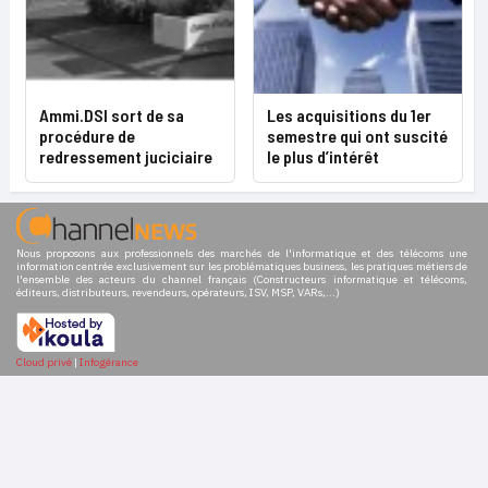
Ammi.DSI sort de sa
Les acquisitions du 1er
procédure de
semestre qui ont suscité
redressement juciciaire
le plus d’intérêt
Nous proposons aux professionnels des marchés de l'informatique et des télécoms une
information centrée exclusivement sur les problématiques business, les pratiques métiers de
l'ensemble des acteurs du channel français (Constructeurs informatique et télécoms,
éditeurs, distributeurs, revendeurs, opérateurs, ISV, MSP, VARs,...)
Cloud privé
|
Infogérance