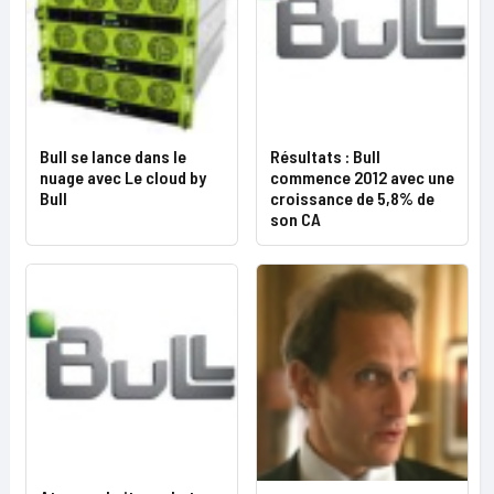
Bull se lance dans le
Résultats : Bull
nuage avec Le cloud by
commence 2012 avec une
Bull
croissance de 5,8% de
son CA