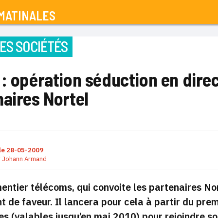
MATINALES
ES SOCIÉTÉS
: opération séduction en dire
aires Nortel
le
28-05-2009
r
Johann Armand
entier télécoms, qui convoite les partenaires Nor
t de faveur. Il lancera pour cela à partir du prem
es (valables jusqu’en mai 2010) pour rejoindre 