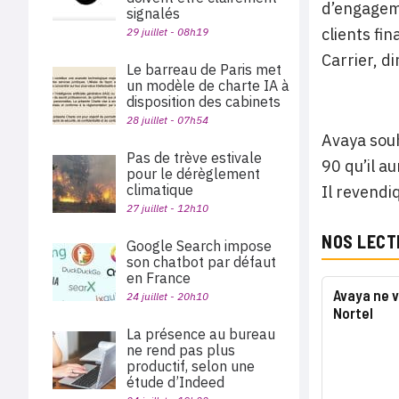
d’engageme
signalés
clients fi
29 juillet - 08h19
Carrier, d
Le barreau de Paris met
un modèle de charte IA à
disposition des cabinets
28 juillet - 07h54
Avaya souh
Pas de trève estivale
90 qu’il au
pour le dérèglement
climatique
Il revendi
27 juillet - 12h10
NOS LECT
Google Search impose
son chatbot par défaut
en France
Avaya ne v
24 juillet - 20h10
Nortel
La présence au bureau
ne rend pas plus
productif, selon une
étude d’Indeed