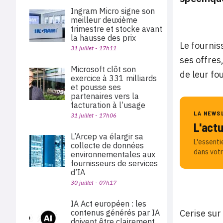
Ingram Micro signe son
meilleur deuxième
trimestre et stocke avant
la hausse des prix
Le fournis
31 juillet - 17h11
ses offres
Microsoft clôt son
de leur fo
exercice à 331 milliards
et pousse ses
partenaires vers la
facturation à l’usage
LA NEWS
31 juillet - 17h06
L'act
L’Arcep va élargir sa
L'essenti
collecte de données
dans votr
environnementales aux
fournisseurs de services
d’IA
30 juillet - 07h17
IA Act européen : les
contenus générés par IA
Cerise sur
doivent être clairement