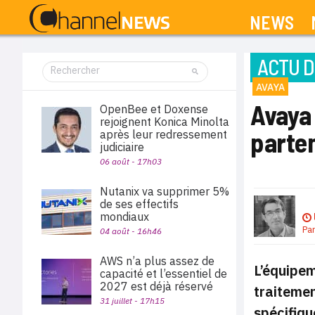
NEWS
ACTU D
AVAYA
Avaya 
OpenBee et Doxense
rejoignent Konica Minolta
parten
après leur redressement
judiciaire
06 août - 17h03
Nutanix va supprimer 5%
de ses effectifs
mondiaux
Pa
04 août - 16h46
AWS n’a plus assez de
L’équipem
capacité et l’essentiel de
2027 est déjà réservé
traitemen
31 juillet - 17h15
spécifiqu