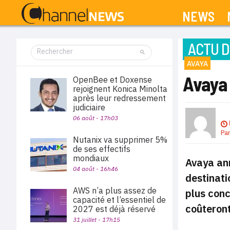
NEWS
ACTU D
AVAYA
Avaya
OpenBee et Doxense
rejoignent Konica Minolta
après leur redressement
judiciaire
06 août - 17h03
Pa
Nutanix va supprimer 5%
de ses effectifs
mondiaux
Avaya ann
04 août - 16h46
destinati
AWS n’a plus assez de
plus conc
capacité et l’essentiel de
coûteront
2027 est déjà réservé
31 juillet - 17h15