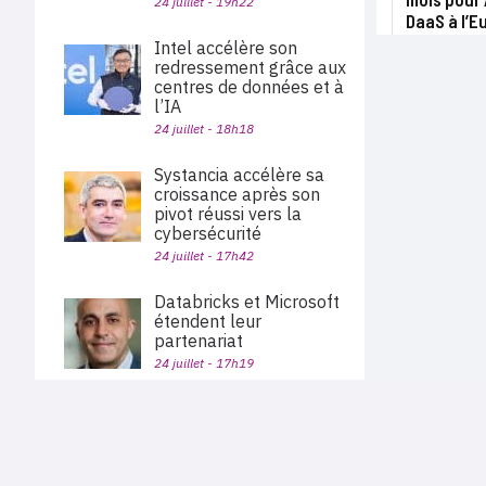
24 juillet - 19h22
DaaS à l’E
Intel accélère son
redressement grâce aux
centres de données et à
l’IA
24 juillet - 18h18
Systancia accélère sa
croissance après son
pivot réussi vers la
cybersécurité
24 juillet - 17h42
Databricks et Microsoft
étendent leur
partenariat
24 juillet - 17h19
Keepit vend ses
solutions de sauvegarde
PLAN DU SITE
et de restauration des
Actu des sociétés
données via Pax8
Agenda
Nous proposons aux professionnels des marchés de
En bref