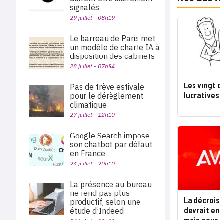
signalés
29 juillet - 08h19
Le barreau de Paris met
un modèle de charte IA à
disposition des cabinets
28 juillet - 07h54
Les vingt c
Pas de trève estivale
lucrative
pour le dérèglement
climatique
27 juillet - 12h10
Google Search impose
son chatbot par défaut
en France
24 juillet - 20h10
La présence au bureau
ne rend pas plus
La décrois
productif, selon une
devrait e
étude d’Indeed
mois pour 