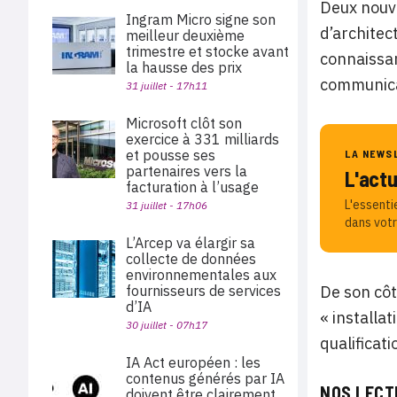
Deux nouve
Ingram Micro signe son
d’architec
meilleur deuxième
trimestre et stocke avant
connaissa
la hausse des prix
communica
31 juillet - 17h11
Microsoft clôt son
exercice à 331 milliards
et pousse ses
LA NEWS
partenaires vers la
L'act
facturation à l’usage
L'essenti
31 juillet - 17h06
dans votr
L’Arcep va élargir sa
collecte de données
environnementales aux
fournisseurs de services
De son côt
d’IA
« installat
30 juillet - 07h17
qualificat
IA Act européen : les
contenus générés par IA
NOS LECT
doivent être clairement