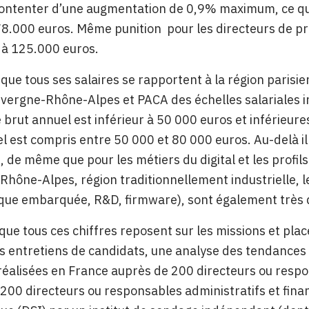
ontenter d’une augmentation de 0,9% maximum, ce qui 
78.000 euros. Même punition
pour les directeurs de pr
 à 125.000 euros.
que tous ses salaires se rapportent à la région parisi
vergne-Rhône-Alpes et PACA des échelles salariales i
xe brut annuel est inférieur à 50 000 euros et inférieure
l est compris entre 50 000 et 80 000 euros. Au-delà il 
, de même que pour les métiers du digital et les profi
hône-Alpes, région traditionnellement industrielle, le
ique embarquée, R&D, firmware), sont également très
que tous ces chiffres reposent sur les
missions et pla
es entretiens de candidats, une analyse des tendances
réalisées en France auprès de 200 directeurs ou resp
200 directeurs ou responsables administratifs et fina