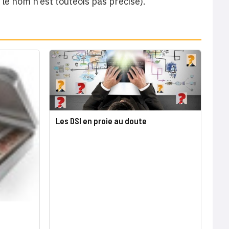
le nom n’est touteois pas précisé).
Les DSI en proie au doute