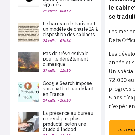
signalés
le cabine
29 juillet - 08h19
se tradui
Le barreau de Paris met
un modèle de charte IA à
Les métier
disposition des cabinets
Data Office
28 juillet - 07h54
Pas de trève estivale
Les dével
pour le dérèglement
année et s
climatique
Un spécial
27 juillet - 12h10
72.000 eur
Google Search impose
progressio
son chatbot par défaut
en France
5 ans d’ex
24 juillet - 20h10
d’expérien
La présence au bureau
ne rend pas plus
productif, selon une
étude d’Indeed
LA NEWS