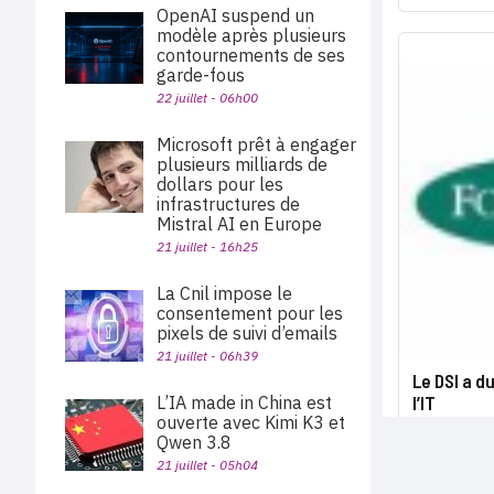
OpenAI suspend un
modèle après plusieurs
contournements de ses
garde-fous
22 juillet - 06h00
Microsoft prêt à engager
plusieurs milliards de
dollars pour les
infrastructures de
Mistral AI en Europe
21 juillet - 16h25
La Cnil impose le
consentement pour les
pixels de suivi d’emails
21 juillet - 06h39
Le DSI a d
L’IA made in China est
l’IT
ouverte avec Kimi K3 et
Qwen 3.8
21 juillet - 05h04