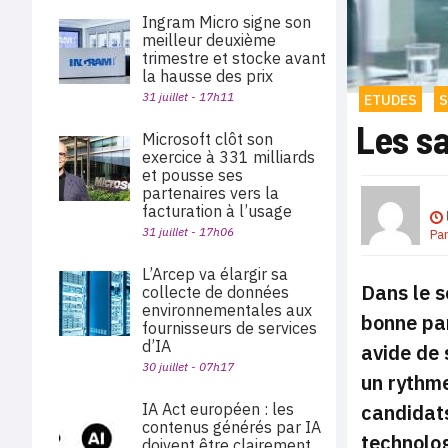
Ingram Micro signe son
meilleur deuxième
trimestre et stocke avant
la hausse des prix
31 juillet - 17h11
ETUDES
S
Les sa
Microsoft clôt son
exercice à 331 milliards
et pousse ses
partenaires vers la
facturation à l’usage
31 juillet - 17h06
Pa
L’Arcep va élargir sa
Dans le s
collecte de données
environnementales aux
bonne par
fournisseurs de services
d’IA
avide de 
30 juillet - 07h17
un rythme
IA Act européen : les
candidats
contenus générés par IA
technolog
doivent être clairement