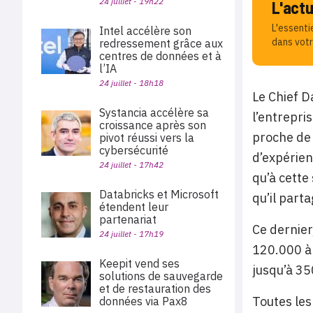
24 juillet - 19h22
L'act
L'essenti
Intel accélère son
dans votr
redressement grâce aux
centres de données et à
l’IA
24 juillet - 18h18
Le Chief D
Systancia accélère sa
l’entrepri
croissance après son
proche de 
pivot réussi vers la
cybersécurité
d’expérien
24 juillet - 17h42
qu’à cett
Databricks et Microsoft
qu’il part
étendent leur
partenariat
Ce dernier
24 juillet - 17h19
120.000 à 
Keepit vend ses
jusqu’à 35
solutions de sauvegarde
et de restauration des
Toutes les
données via Pax8