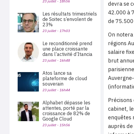
23 juillet - 18h56
devra se c
42.000 à 
Les résultats trimestriels
de Soitec s’envolent de
de 75.500
23%
23 juillet - 17h03
On notera 
régions Au
Le reconditionné prend
une place croissante
salaire fi
dans l’activité d’Itancia
brut annue
23 juillet - 16h48
parisienne
Atos lance sa
Auvergne-R
plateforme de cloud
souverain
(informat
23 juillet - 16h44
Précisons 
Alphabet dépasse les
attentes, porté par la
cabinet, l
croissance de 82% de
enquêtes 
Google Cloud
23 juillet - 15h56
auprès de 