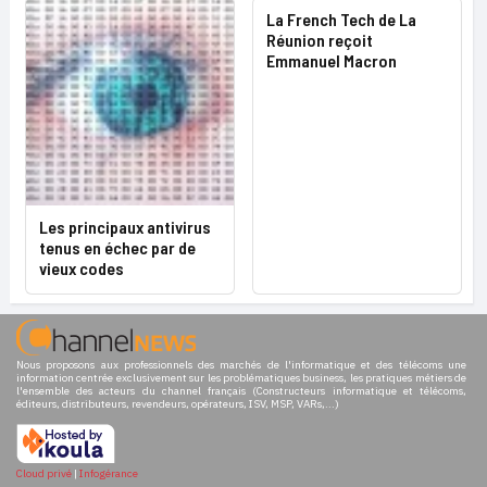
La French Tech de La
Réunion reçoit
Emmanuel Macron
Les principaux antivirus
tenus en échec par de
vieux codes
Nous proposons aux professionnels des marchés de l'informatique et des télécoms une
information centrée exclusivement sur les problématiques business, les pratiques métiers de
l'ensemble des acteurs du channel français (Constructeurs informatique et télécoms,
éditeurs, distributeurs, revendeurs, opérateurs, ISV, MSP, VARs,...)
Cloud privé
|
Infogérance