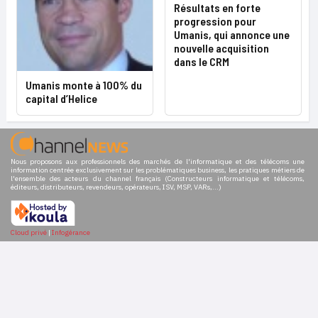
Résultats en forte
progression pour
Umanis, qui annonce une
nouvelle acquisition
dans le CRM
Umanis monte à 100% du
capital d’Helice
Nous proposons aux professionnels des marchés de l'informatique et des télécoms une
information centrée exclusivement sur les problématiques business, les pratiques métiers de
l'ensemble des acteurs du channel français (Constructeurs informatique et télécoms,
éditeurs, distributeurs, revendeurs, opérateurs, ISV, MSP, VARs,...)
Cloud privé
|
Infogérance