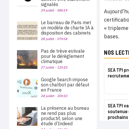
signalés
29 juillet - 08h19
Aujourd’hu
certificat
Le barreau de Paris met
un modèle de charte IA à
« tripleme
disposition des cabinets
bases.
28 juillet - 07h54
Pas de trève estivale
NOS LECT
pour le dérèglement
climatique
27 juillet - 12h10
SEA TPI pr
recruteme
Google Search impose
son chatbot par défaut
en France
24 juillet - 20h10
SEA TPI va
La présence au bureau
soutenue 
ne rend pas plus
prochains
productif, selon une
étude d’Indeed