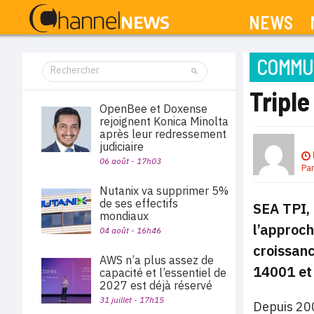
NEWS
COMMUN
Triple
OpenBee et Doxense
rejoignent Konica Minolta
après leur redressement
judiciaire
06 août - 17h03
Pa
Nutanix va supprimer 5%
de ses effectifs
SEA TPI, 
mondiaux
l’approch
04 août - 16h46
croissanc
AWS n’a plus assez de
14001 et 
capacité et l’essentiel de
2027 est déjà réservé
31 juillet - 17h15
Depuis 200