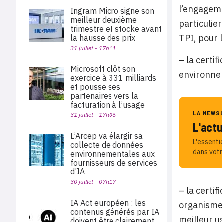
l’engageme
Ingram Micro signe son
meilleur deuxième
particulier
trimestre et stocke avant
TPI, pour 
la hausse des prix
31 juillet - 17h11
– la certi
Microsoft clôt son
environnem
exercice à 331 milliards
et pousse ses
partenaires vers la
facturation à l’usage
LA NEWS
31 juillet - 17h06
L'act
L’Arcep va élargir sa
L'essenti
collecte de données
dans votr
environnementales aux
fournisseurs de services
d’IA
30 juillet - 07h17
– la certi
IA Act européen : les
organismes
contenus générés par IA
meilleur u
doivent être clairement