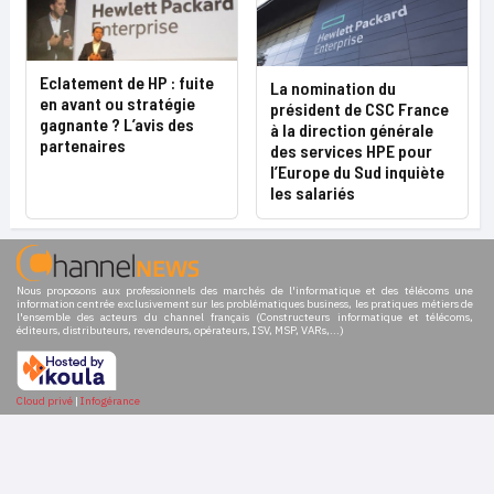
Eclatement de HP : fuite
La nomination du
en avant ou stratégie
président de CSC France
gagnante ? L’avis des
à la direction générale
partenaires
des services HPE pour
l’Europe du Sud inquiète
les salariés
Nous proposons aux professionnels des marchés de l'informatique et des télécoms une
information centrée exclusivement sur les problématiques business, les pratiques métiers de
l'ensemble des acteurs du channel français (Constructeurs informatique et télécoms,
éditeurs, distributeurs, revendeurs, opérateurs, ISV, MSP, VARs,...)
Cloud privé
|
Infogérance