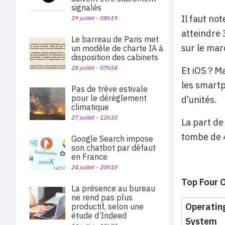
signalés
Il faut no
29 juillet - 08h19
atteindre 
Le barreau de Paris met
sur le mar
un modèle de charte IA à
disposition des cabinets
28 juillet - 07h54
Et iOS ? M
les smartp
Pas de trève estivale
pour le dérèglement
d’unités.
climatique
27 juillet - 12h10
La part de
tombe de 
Google Search impose
son chatbot par défaut
en France
24 juillet - 20h10
Top Four O
La présence au bureau
ne rend pas plus
Operatin
productif, selon une
étude d’Indeed
System