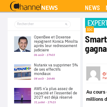
NEWS
EXPERT
IDC
Smart
OpenBee et Doxense
rejoignent Konica Minolta
gagna
après leur redressement
judiciaire
06 août - 17h03
Nutanix va supprimer 5%
de ses effectifs
mondiaux
Pa
04 août - 16h46
AWS n’a plus assez de
Au cours 
capacité et l’essentiel de
2027 est déjà réservé
millions 
31 juillet - 17h15