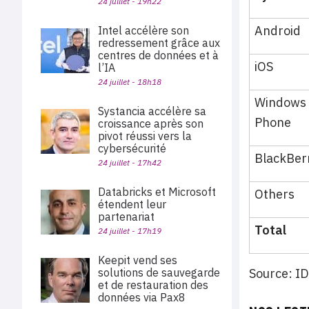
24 juillet - 19h22
Android
Intel accélère son
redressement grâce aux
centres de données et à
iOS
l’IA
24 juillet - 18h18
Windows
Systancia accélère sa
Phone
croissance après son
pivot réussi vers la
cybersécurité
BlackBer
24 juillet - 17h42
Databricks et Microsoft
Others
étendent leur
partenariat
Total
24 juillet - 17h19
Keepit vend ses
solutions de sauvegarde
Source: I
et de restauration des
données via Pax8