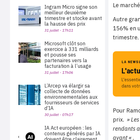
Le marché 
Ingram Micro signe son
meilleur deuxième
trimestre et stocke avant
Autre gra
la hausse des prix
156% en un
31 juillet - 17h11
trimestre.
Microsoft clôt son
exercice à 331 milliards
et pousse ses
partenaires vers la
LA NEWS
facturation à l’usage
L'act
31 juillet - 17h06
L'essenti
L’Arcep va élargir sa
dans votr
collecte de données
environnementales aux
fournisseurs de services
d’IA
Pour Ramon
30 juillet - 07h17
prix.
» Les
IA Act européen : les
rendants a
contenus générés par IA
avant « .
doivent être clairement