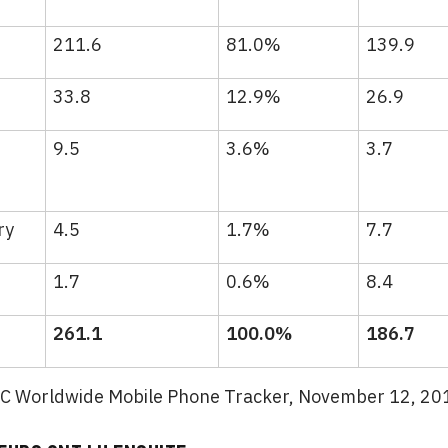
211.6
81.0%
139.9
33.8
12.9%
26.9
9.5
3.6%
3.7
ry
4.5
1.7%
7.7
1.7
0.6%
8.4
261.1
100.0%
186.7
DC Worldwide Mobile Phone Tracker, November 12, 20