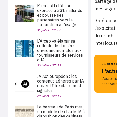
partage de
Microsoft clôt son
messagerie
exercice à 331 milliards
et pousse ses
partenaires vers la
Géré de bo
facturation à l’usage
l’exploita
31 juillet - 17h06
du nombre 
L’Arcep va élargir sa
interlocut
collecte de données
environnementales aux
fournisseurs de services
d’IA
LA NEWS
30 juillet - 07h17
L'act
IA Act européen : les
L'essenti
contenus générés par IA
dans votr
doivent être clairement
signalés
29 juillet - 08h19
Le barreau de Paris met
un modèle de charte IA à
disposition des cabinets