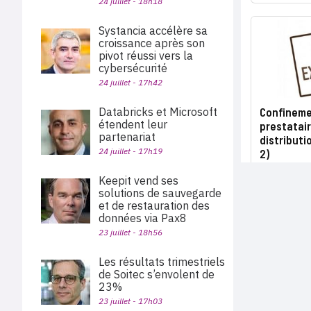
24 juillet - 18h18
Systancia accélère sa
croissance après son
pivot réussi vers la
cybersécurité
24 juillet - 17h42
Databricks et Microsoft
Confinemen
étendent leur
prestatair
partenariat
distributi
24 juillet - 17h19
2)
Keepit vend ses
solutions de sauvegarde
et de restauration des
données via Pax8
23 juillet - 18h56
Les résultats trimestriels
de Soitec s’envolent de
23%
23 juillet - 17h03