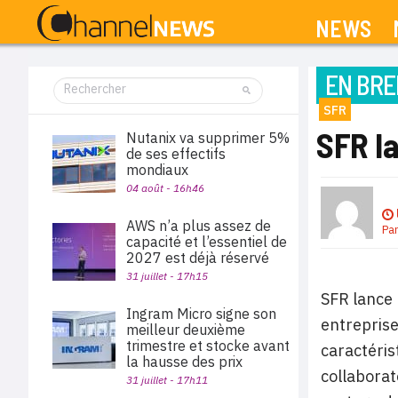
NEWS
EN BRE
SFR
SFR l
Nutanix va supprimer 5%
de ses effectifs
mondiaux
04 août - 16h46
AWS n’a plus assez de
Pa
capacité et l’essentiel de
2027 est déjà réservé
31 juillet - 17h15
SFR lance 
Ingram Micro signe son
entreprise
meilleur deuxième
trimestre et stocke avant
caractéris
la hausse des prix
collaborat
31 juillet - 17h11