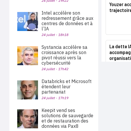
24 juillet - 19h22
Youzer acc
trajectoir
Intel accélère son
redressement grâce aux
centres de données et à
l’IA
24 juillet - 18h18
La dette I
Systancia accélère sa
accompagn
croissance après son
pivot réussi vers la
organisat
cybersécurité
24 juillet - 17h42
Databricks et Microsoft
étendent leur
partenariat
24 juillet - 17h19
Keepit vend ses
solutions de sauvegarde
et de restauration des
données via Pax8