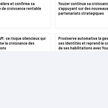
élère et confirme sa
Youzer continue sa croissan
e de croissance rentable
s’appuyant sur des nouveau
partenariats stratégiques
AM : ce risque silencieux qui
Proxiserve automatise la ges
e la croissance des
ses identités et reprend le c
ions
de ses habilitations avec Yo