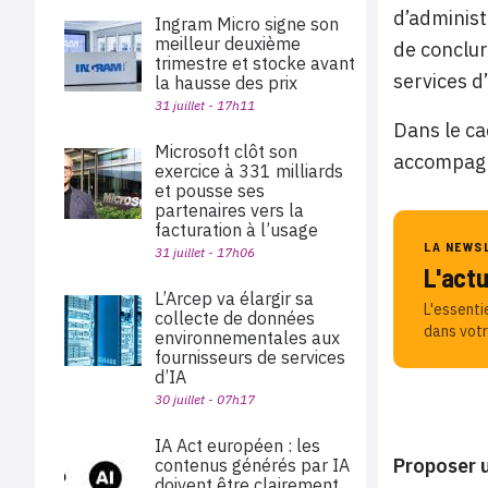
d’administ
Ingram Micro signe son
meilleur deuxième
de conclur
trimestre et stocke avant
services d
la hausse des prix
31 juillet - 17h11
Dans le ca
Microsoft clôt son
accompagne
exercice à 331 milliards
et pousse ses
partenaires vers la
facturation à l’usage
LA NEWS
31 juillet - 17h06
L'act
L’Arcep va élargir sa
L'essenti
collecte de données
dans votr
environnementales aux
fournisseurs de services
d’IA
30 juillet - 07h17
IA Act européen : les
Proposer u
contenus générés par IA
doivent être clairement