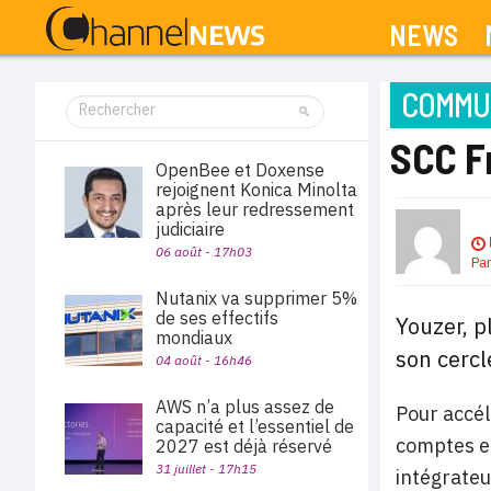
NEWS
COMMUN
SCC F
OpenBee et Doxense
rejoignent Konica Minolta
après leur redressement
judiciaire
06 août - 17h03
Pa
Nutanix va supprimer 5%
de ses effectifs
Youzer, p
mondiaux
son cercl
04 août - 16h46
AWS n’a plus assez de
Pour accél
capacité et l’essentiel de
comptes et
2027 est déjà réservé
31 juillet - 17h15
intégrateu