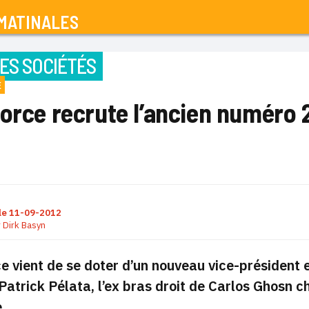
MATINALES
ES SOCIÉTÉS
E
orce recrute l’ancien numéro 
le
11-09-2012
r
Dirk Basyn
e vient de se doter d’un nouveau vice-président e
 Patrick Pélata, l’ex bras droit de Carlos Ghosn c
e