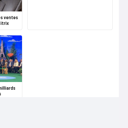
es ventes
itrix
illiards
s