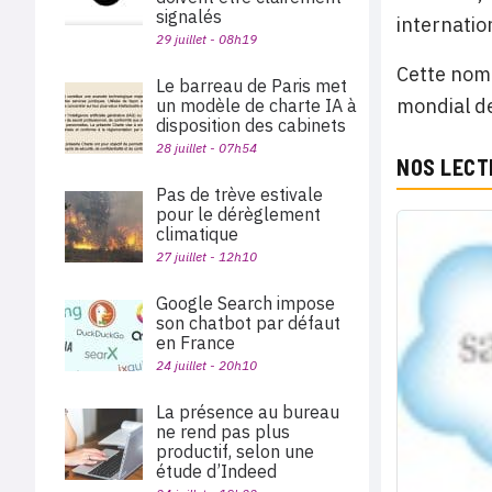
signalés
internatio
29 juillet - 08h19
Cette nomi
Le barreau de Paris met
mondial de
un modèle de charte IA à
disposition des cabinets
28 juillet - 07h54
NOS LECT
Pas de trève estivale
pour le dérèglement
climatique
27 juillet - 12h10
Google Search impose
son chatbot par défaut
en France
24 juillet - 20h10
La présence au bureau
ne rend pas plus
productif, selon une
étude d’Indeed