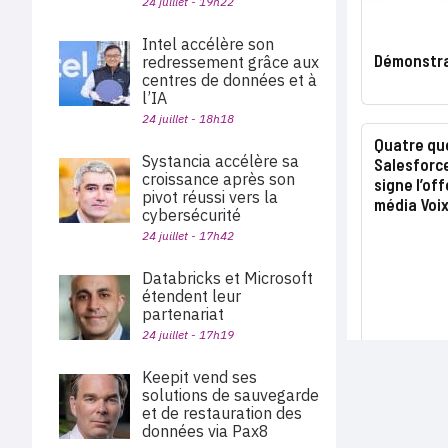
24 juillet - 19h22
Intel accélère son
Démonstra
redressement grâce aux
centres de données et à
l’IA
24 juillet - 18h18
Quatre que
Systancia accélère sa
Salesforce
croissance après son
signe l’of
pivot réussi vers la
média Voi
cybersécurité
24 juillet - 17h42
Databricks et Microsoft
étendent leur
partenariat
24 juillet - 17h19
Keepit vend ses
solutions de sauvegarde
et de restauration des
données via Pax8