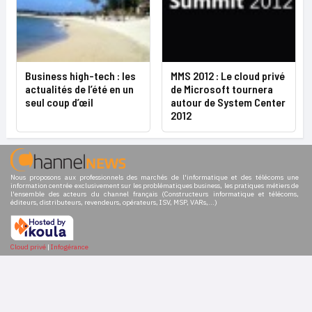
Business high-tech : les
MMS 2012 : Le cloud privé
actualités de l’été en un
de Microsoft tournera
seul coup d’œil
autour de System Center
2012
Nous proposons aux professionnels des marchés de l'informatique et des télécoms une
information centrée exclusivement sur les problématiques business, les pratiques métiers de
l'ensemble des acteurs du channel français (Constructeurs informatique et télécoms,
éditeurs, distributeurs, revendeurs, opérateurs, ISV, MSP, VARs,...)
Cloud privé
|
Infogérance