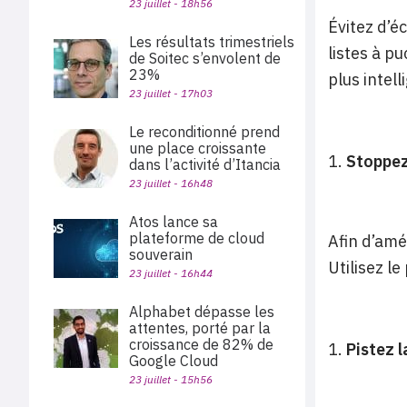
23 juillet - 18h56
Évitez d’é
Les résultats trimestriels
listes à p
de Soitec s’envolent de
23%
plus intel
23 juillet - 17h03
Le reconditionné prend
une place croissante
Stoppez
dans l’activité d’Itancia
23 juillet - 16h48
Atos lance sa
plateforme de cloud
Afin d’amé
souverain
Utilisez le
23 juillet - 16h44
Alphabet dépasse les
attentes, porté par la
croissance de 82% de
Pistez 
Google Cloud
23 juillet - 15h56