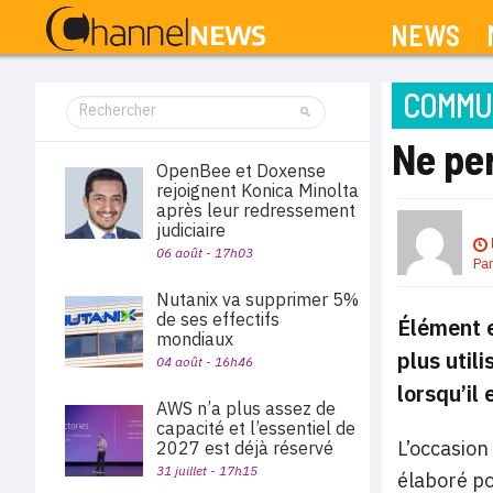
NEWS
COMMUN
Ne per
OpenBee et Doxense
rejoignent Konica Minolta
après leur redressement
judiciaire
06 août - 17h03
Pa
Nutanix va supprimer 5%
de ses effectifs
Élément es
mondiaux
plus util
04 août - 16h46
lorsqu’il
AWS n’a plus assez de
capacité et l’essentiel de
L’occasion
2027 est déjà réservé
31 juillet - 17h15
élaboré po