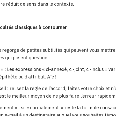
e réduit de sens dans le contexte.
icultés classiques à contourner
s regorge de petites subtilités qui peuvent vous mettr
es qui posent question :
t » : Les expressions « ci-annexé, ci-joint, ci-inclus » 
épithète ou d’attribut. Aïe !
il : relisez la règle de l’accord, faites votre choix et 
’est le meilleur moyen de ne plus faire l’erreur rapidem
lement » : si » cordialement » reste la formule consac
n e-mail à un destinataire auquel vous souhaitez témoig