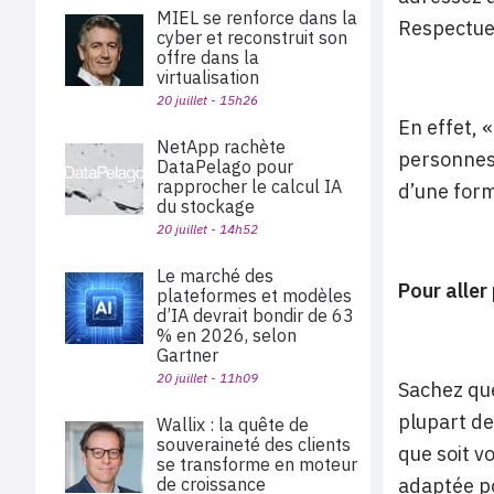
MIEL se renforce dans la
Respectueu
cyber et reconstruit son
offre dans la
virtualisation
20 juillet - 15h26
En effet, 
NetApp rachète
personnes 
DataPelago pour
rapprocher le calcul IA
d’une form
du stockage
20 juillet - 14h52
Le marché des
Pour aller
plateformes et modèles
d’IA devrait bondir de 63
% en 2026, selon
Gartner
20 juillet - 11h09
Sachez que
plupart de 
Wallix : la quête de
souveraineté des clients
que soit vo
se transforme en moteur
de croissance
adaptée po