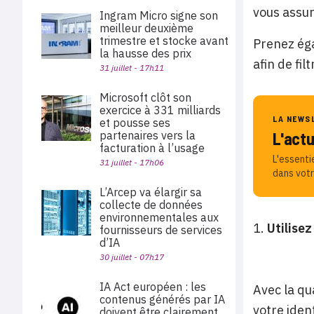
vous assur
Ingram Micro signe son
meilleur deuxième
trimestre et stocke avant
Prenez éga
la hausse des prix
afin de fil
31 juillet - 17h11
Microsoft clôt son
exercice à 331 milliards
LA NEWS
et pousse ses
partenaires vers la
L'act
facturation à l’usage
L'essenti
31 juillet - 17h06
dans votr
L’Arcep va élargir sa
collecte de données
environnementales aux
Utilise
fournisseurs de services
d’IA
30 juillet - 07h17
IA Act européen : les
Avec la qu
contenus générés par IA
votre ident
doivent être clairement