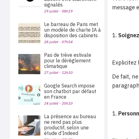
signalés
message es
29 juillet - 08h19
Le barreau de Paris met
un modèle de charte IA à
Soignez 
disposition des cabinets
28 juillet - 07h54
Pas de trève estivale
pour le dérèglement
Explicitez 
climatique
27 juillet - 12h10
De fait, n
paragraph
Google Search impose
son chatbot par défaut
en France
24 juillet - 20h10
Personn
La présence au bureau
ne rend pas plus
productif, selon une
étude d’Indeed