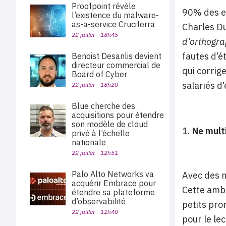
Proofpoint révèle
90% des e-
l’existence du malware-
as-a-service Cruciferra
Charles D
22 juillet - 18h45
d’orthograp
fautes d’é
Benoist Desanlis devient
directeur commercial de
qui corrig
Board of Cyber
salariés d
22 juillet - 18h20
Blue cherche des
acquisitions pour étendre
son modèle de cloud
Ne mult
privé à l’échelle
nationale
22 juillet - 12h51
Palo Alto Networks va
Avec des m
acquérir Embrace pour
Cette ambi
étendre sa plateforme
d’observabilité
petits pro
22 juillet - 11h40
pour le le