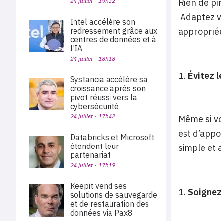
24 juillet - 19h22
Rien de pi
Adaptez vo
Intel accélère son
redressement grâce aux
appropriée
centres de données et à
l’IA
24 juillet - 18h18
Évitez 
Systancia accélère sa
croissance après son
pivot réussi vers la
cybersécurité
24 juillet - 17h42
Même si vo
est d’appo
Databricks et Microsoft
étendent leur
simple et 
partenariat
24 juillet - 17h19
Keepit vend ses
Soignez
solutions de sauvegarde
et de restauration des
données via Pax8