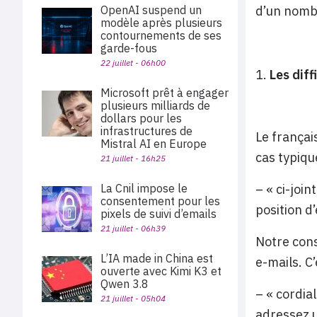
OpenAI suspend un
d’un nombr
modèle après plusieurs
contournements de ses
garde-fous
22 juillet - 06h00
Les diff
Microsoft prêt à engager
plusieurs milliards de
dollars pour les
infrastructures de
Le françai
Mistral AI en Europe
cas typiqu
21 juillet - 16h25
La Cnil impose le
– « ci-join
consentement pour les
position d’
pixels de suivi d’emails
21 juillet - 06h39
Notre conse
L’IA made in China est
e-mails. C
ouverte avec Kimi K3 et
Qwen 3.8
– « cordia
21 juillet - 05h04
adressez u