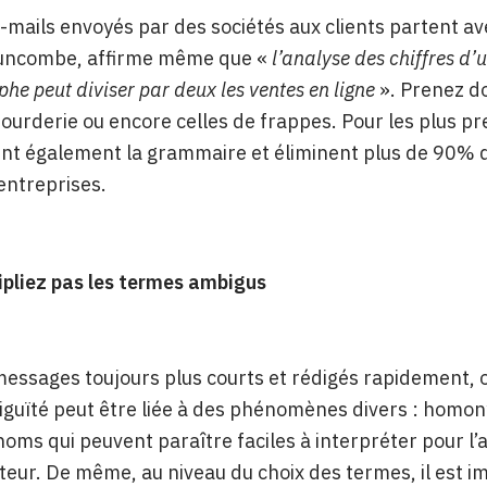
mails envoyés par des sociétés aux clients partent av
uncombe, affirme même que «
l’analyse des chiffres d’u
he peut diviser par deux les ventes en ligne
». Prenez do
tourderie ou encore celles de frappes. Pour les plus pr
ent également la grammaire et éliminent plus de 90% d
’entreprises.
ipliez pas les termes ambigus
essages toujours plus courts et rédigés rapidement, o
guïté peut être liée à des phénomènes divers : homon
noms qui peuvent paraître faciles à interpréter pour l’
cteur. De même, au niveau du choix des termes, il est 