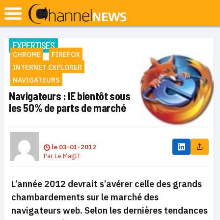
EXPERTISES
CHROME
FIREFOX
INTERNET EXPLORER
NAVIGATEURS
Navigateurs : IE bientôt sous
les 50% de parts de marché
le
03-01-2012
Par
Le MagIT
L’année 2012 devrait s’avérer celle des grands
chambardements sur le marché des
navigateurs web
. Selon les dernières tendances