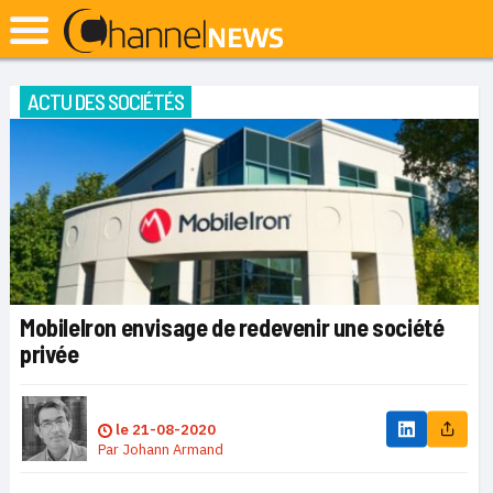
ACTU DES SOCIÉTÉS
MobileIron envisage de redevenir une société
privée
le
21-08-2020
Par
Johann Armand