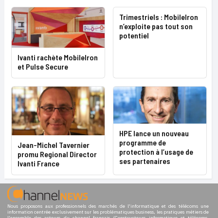
Trimestriels : MobileIron
n’exploite pas tout son
potentiel
Ivanti rachète MobileIron
et Pulse Secure
HPE lance un nouveau
programme de
Jean-Michel Tavernier
protection à l’usage de
promu Regional Director
ses partenaires
Ivanti France
Nous proposons aux professionnels des marchés de l'informatique et des télécoms une
information centrée exclusivement sur les problématiques business, les pratiques métiers de
l'ensemble des acteurs du channel français (Constructeurs informatique et télécoms,