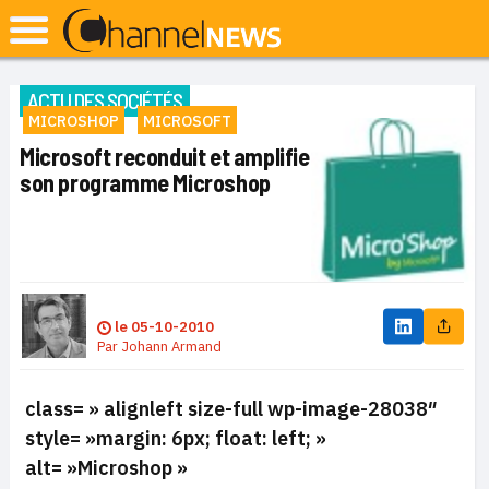
ACTU DES SOCIÉTÉS
MICROSHOP
MICROSOFT
Microsoft reconduit et amplifie
son programme Microshop
le
05-10-2010
Par
Johann Armand
class= » alignleft size-full wp-image-28038″
style= »margin: 6px; float: left; »
alt= »Microshop »