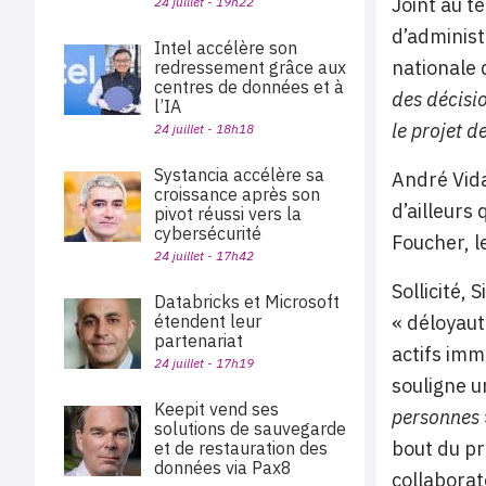
Joint au t
24 juillet - 19h22
d’administ
Intel accélère son
nationale 
redressement grâce aux
centres de données et à
des décisi
l’IA
le projet 
24 juillet - 18h18
Systancia accélère sa
André Vidal
croissance après son
d’ailleurs
pivot réussi vers la
cybersécurité
Foucher, l
24 juillet - 17h42
Sollicité, 
Databricks et Microsoft
étendent leur
« déloyaut
partenariat
actifs imm
24 juillet - 17h19
souligne u
Keepit vend ses
personnes
solutions de sauvegarde
bout du pr
et de restauration des
données via Pax8
collaborat