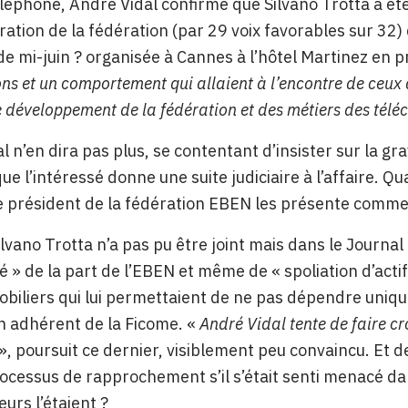
éléphone, André Vidal confirme que Silvano Trotta a été
ration de la fédération (par 29 voix favorables sur 32) 
de mi-juin ? organisée à Cannes à l’hôtel Martinez en 
ons et un comportement qui allaient à l’encontre de ceux
de développement de la fédération et des métiers des tél
 n’en dira pas plus, se contentant d’insister sur la grav
 que l’intéressé donne une suite judiciaire à l’affaire. 
e président de la fédération EBEN les présente comme
Silvano Trotta n’a pas pu être joint mais dans le Journal
é » de la part de l’EBEN et même de « spoliation d’actif
obiliers qui lui permettaient de ne pas dépendre uniq
n adhérent de la Ficome. «
André Vidal tente de faire cr
», poursuit ce dernier, visiblement peu convaincu. Et de 
ocessus de rapprochement s’il s’était senti menacé dan
eurs l’étaient ?