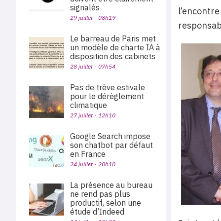
signalés
l’encontre
29 juillet - 08h19
responsabl
Le barreau de Paris met
un modèle de charte IA à
disposition des cabinets
28 juillet - 07h54
Pas de trève estivale
pour le dérèglement
climatique
27 juillet - 12h10
Google Search impose
son chatbot par défaut
en France
24 juillet - 20h10
La présence au bureau
ne rend pas plus
productif, selon une
étude d’Indeed