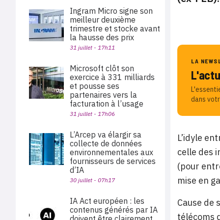
Ingram Micro signe son
meilleur deuxième
trimestre et stocke avant
la hausse des prix
31 juillet - 17h11
LA NEWS
Microsoft clôt son
L'act
exercice à 331 milliards
et pousse ses
L'essenti
partenaires vers la
dans votr
facturation à l’usage
31 juillet - 17h06
L’Arcep va élargir sa
L’idyle en
collecte de données
celle des 
environnementales aux
fournisseurs de services
(pour entr
d’IA
mise en ga
30 juillet - 07h17
IA Act européen : les
Cause de s
contenus générés par IA
télécoms d
doivent être clairement