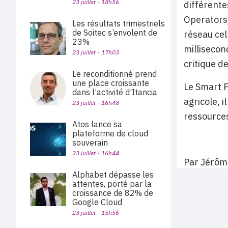
23 juillet - 18h56
différente
Operators)
Les résultats trimestriels
de Soitec s’envolent de
réseau cel
23%
millisecon
23 juillet - 17h03
critique d
Le reconditionné prend
une place croissante
Le Smart F
dans l’activité d’Itancia
agricole, 
23 juillet - 16h48
ressource
Atos lance sa
plateforme de cloud
souverain
23 juillet - 16h44
Par Jérôm
Alphabet dépasse les
attentes, porté par la
croissance de 82% de
Google Cloud
23 juillet - 15h56