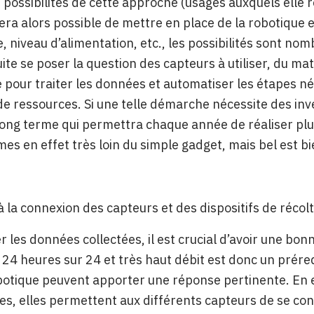
s possibilités de cette approche (usages auxquels elle 
 sera alors possible de mettre en place de la robotique
e, niveau d’alimentation, etc., les possibilités sont no
uite se poser la question des capteurs à utiliser, du mat
 pour traiter les données et automatiser les étapes néc
 ressources. Si une telle démarche nécessite des invest
long terme qui permettra chaque année de réaliser plus
s en effet très loin du simple gadget, mais bel est bie
à la connexion des capteurs et des dispositifs de réco
er les données collectées, il est crucial d’avoir une b
 24 heures sur 24 et très haut débit est donc un préreq
botique peuvent apporter une réponse pertinente. En e
, elles permettent aux différents capteurs de se conn