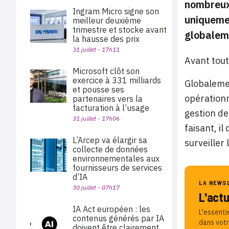
nombreux 
Ingram Micro signe son
uniquemen
meilleur deuxième
trimestre et stocke avant
globaleme
la hausse des prix
31 juillet - 17h11
Avant tout
Microsoft clôt son
exercice à 331 milliards
Globalemen
et pousse ses
opérationn
partenaires vers la
facturation à l’usage
gestion de
31 juillet - 17h06
faisant, i
L’Arcep va élargir sa
surveiller
collecte de données
environnementales aux
fournisseurs de services
d’IA
LA NEWS
30 juillet - 07h17
L'act
IA Act européen : les
L'essenti
contenus générés par IA
dans votr
doivent être clairement