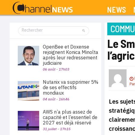
NEWS
COMMUN
Le Sm
OpenBee et Doxense
l’agri
rejoignent Konica Minolta
après leur redressement
judiciaire
06 août - 17h03
Nutanix va supprimer 5%
Pa
de ses effectifs
mondiaux
04 août - 16h46
Les sujet
stratégiq
AWS n’a plus assez de
capacité et l’essentiel de
clairemen
2027 est déjà réservé
croissanc
31 juillet - 17h15