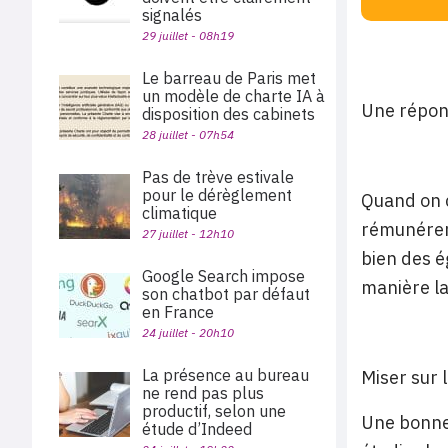
signalés
29 juillet - 08h19
Le barreau de Paris met
un modèle de charte IA à
Une répon
disposition des cabinets
28 juillet - 07h54
Pas de trève estivale
pour le dérèglement
Quand on c
climatique
rémunérer 
27 juillet - 12h10
bien des é
Google Search impose
manière la
son chatbot par défaut
en France
24 juillet - 20h10
La présence au bureau
Miser sur 
ne rend pas plus
productif, selon une
Une bonne 
étude d’Indeed